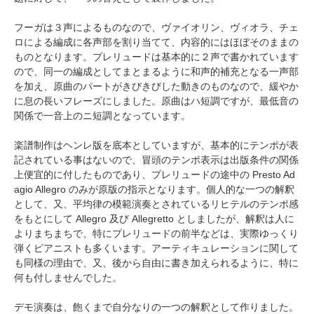
フーガは３声によるものなので、ヴァイオリン、ヴィオラ、チェ
ロによる編成に各声部を割り当てて、内容的にはほぼそのままの
ものとなります。プレリュードは基本的に２声で書かれています
ので、同一の編成としてまとまるように和声的補充となる一声部
を加え、原曲のパートがきびきびした動きのものなので、緩やか
に息の長いフレーズにしました。原曲はハ短調ですが、最低音の
関係で一音上のニ短調となっています。
楽譜制作はヘンレ版を底本としていますが、基本的にテンポが表
記されている事はないので、冒頭のテンポ表示は出版条件の関係
上便宜的に付したものであり、プレリュードの途中の Presto Ad
agio Allegro のみが原版の指示となります。個人的な一つの解釈
として、又、平均律の模範演奏とされているリヒテルのテンポ感
をもとにして Allegro 及び Allegretto としましたが、解釈は人に
よりまちまちで、特にプレリュードの前半などは、実際ゆっくり
弾くピアニストも多くいます。アーティキュレーションに関して
も同様の理由で、又、後から自由に書き加えられるように、特に
何も付しませんでした。
デモ演奏は、飽くまで自分なりの一つの解釈として作りました。