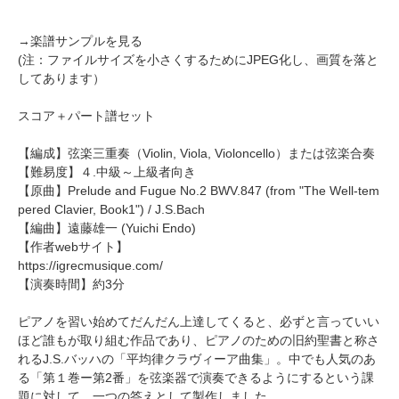
→
楽譜サンプルを見る
(注：ファイルサイズを小さくするためにJPEG化し、画質を落と
してあります）
スコア＋パート譜セット
【編成】
弦楽三重奏
（Violin, Viola, Violoncello）または
弦楽合奏
【難易度】４.中級～上級者向き
【原曲】Prelude and Fugue No.2 BWV.847 (from "The Well-tem
pered Clavier, Book1") / J.S.Bach
【編曲】
遠藤雄一
(Yuichi Endo)
【作者webサイト】
https://igrecmusique.com/
【演奏時間】約3分
ピアノを習い始めてだんだん上達してくると、必ずと言っていい
ほど誰もが取り組む作品であり、ピアノのための旧約聖書と称さ
れるJ.S.バッハの「平均律クラヴィーア曲集」。中でも人気のあ
る「第１巻ー第2番」を弦楽器で演奏できるようにするという課
題に対して、一つの答えとして製作しました。