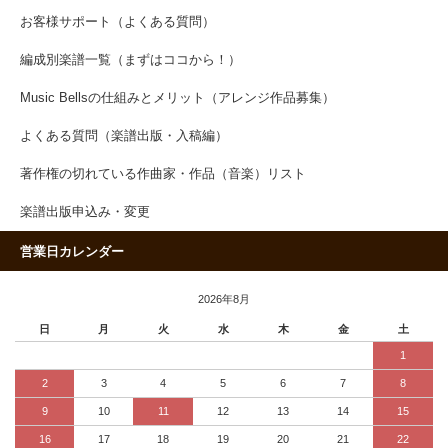
お客様サポート（よくある質問）
編成別楽譜一覧（まずはココから！）
Music Bellsの仕組みとメリット（アレンジ作品募集）
よくある質問（楽譜出版・入稿編）
著作権の切れている作曲家・作品（音楽）リスト
楽譜出版申込み・変更
営業日カレンダー
2026年8月
日
月
火
水
木
金
土
1
2
3
4
5
6
7
8
9
10
11
12
13
14
15
16
17
18
19
20
21
22