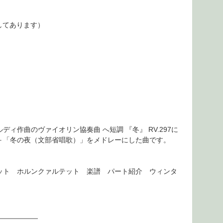
してあります）
作曲のヴァイオリン協奏曲 へ短調 『冬』 RV.297に
＋「冬の夜（文部省唱歌）」をメドレーにした曲です。
ット ホルンクァルテット 楽譜 パート紹介 ウィンタ