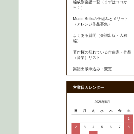
編成別楽譜一覧（まずはココか
ら！）
Music Bellsの仕組みとメリット
（アレンジ作品募集）
よくある質問（楽譜出版・入稿
編）
著作権の切れている作曲家・作品
（音楽）リスト
楽譜出版申込み・変更
営業日カレンダー
2026年8月
日
月
火
水
木
金
土
1
2
3
4
5
6
7
8