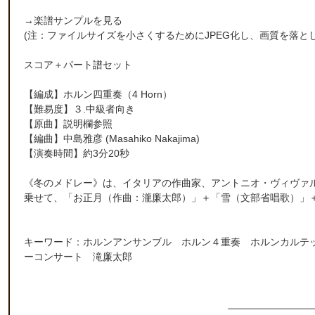
→
楽譜サンプルを見る
(注：ファイルサイズを小さくするためにJPEG化し、画質を落と
スコア＋パート譜セット
【編成】
ホルン四重奏
（4 Horn）
【難易度】３.中級者向き
【原曲】説明欄参照
【編曲】
中島雅彦
(Masahiko Nakajima)
【演奏時間】約3分20秒
《冬のメドレー》は、イタリアの作曲家、アントニオ・ヴィヴァルディ
乗せて、「
お正月
（作曲：瀧廉太郎）」＋「雪（文部省唱歌）」
キーワード：ホルンアンサンブル ホルン４重奏 ホルンカルテ
ーコンサート 滝廉太郎