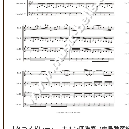
「冬のメドレー」 ホルン四重奏（中島雅彦