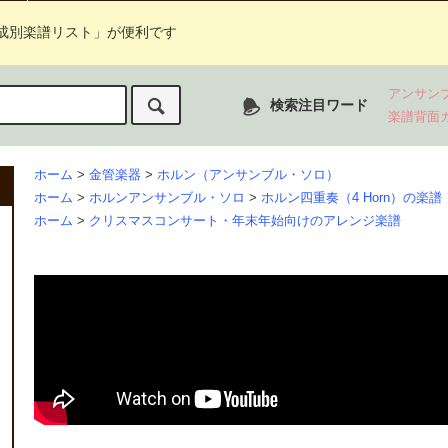
成別楽譜リスト」が便利です
アンサン
検索注目ワード
楽譜背面
ホーム
>
金管楽器
>
ホルン（アンサンブル・ソロ）
ホーム
>
ホルンアンサンブル・ソロ
>
ホルン四重奏（4 Horn）の楽譜
ホーム
>
クリスマスコンサート・年末年始向けのアレンジ楽譜