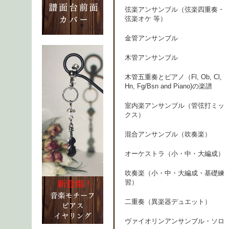
弦楽アンサンブル（弦楽四重奏・
弦楽オケ 等）
金管アンサンブル
木管アンサンブル
木管五重奏とピアノ（Fl, Ob, Cl,
Hn, Fg/Bsn and Piano)の楽譜
室内楽アンサンブル（管弦打ミッ
クス）
混合アンサンブル（吹奏楽）
オーケストラ（小・中・大編成）
吹奏楽（小・中・大編成・基礎練
習）
二重奏（異楽器デュエット）
ヴァイオリンアンサンブル・ソロ