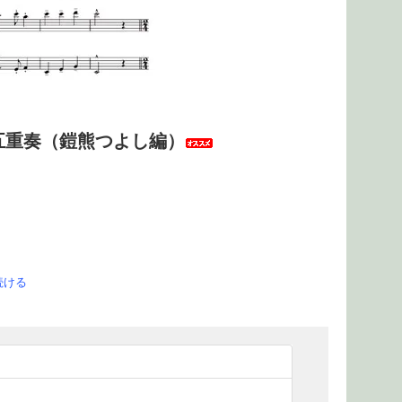
五重奏（鎧熊つよし編）
続ける