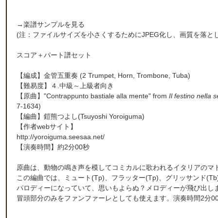
→
楽譜サンプルを見る
(注：ファイルサイズを小さくするためにJPEG化し、画質を落と
スコア＋パート譜セット
【編成】
金管五重奏
(2 Trumpet, Horn, Trombone, Tuba)
【難易度】４.中級～上級者向き
【原曲】"Contrappunto bastiale alla mente" from
Il festino nella
7-1634)
【編曲】
鎧熊つよし
(Tsuyoshi Yoroiguma)
【作者webサイト】
http://yoroiguma.seesaa.net/
【演奏時間】約2分00秒
原曲は、動物の鳴き声を模してコミカルに歌われるイタリアのマ
この編曲では、ミュート(Tp)、フラッター(Tp)、グリッサンド
パロディーになっていて、思いもよらぬ？メロディーが飛び出し
冒頭部分のみをファンファーレとしても使えます。演奏時間2分0