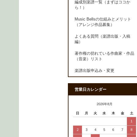
編成別楽譜一覧（まずはココか
ら！）
Music Bellsの仕組みとメリット
（アレンジ作品募集）
よくある質問（楽譜出版・入稿
編）
著作権の切れている作曲家・作品
（音楽）リスト
楽譜出版申込み・変更
営業日カレンダー
2026年8月
日
月
火
水
木
金
土
1
2
3
4
5
6
7
8