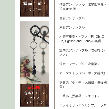
弦楽アンサンブル（弦楽四重奏・
弦楽オケ 等）
金管アンサンブル
木管アンサンブル
木管五重奏とピアノ（Fl, Ob, Cl,
Hn, Fg/Bsn and Piano)の楽譜
室内楽アンサンブル（管弦打ミッ
クス）
混合アンサンブル（吹奏楽）
オーケストラ（小・中・大編成）
吹奏楽（小・中・大編成・基礎練
習）
二重奏（異楽器デュエット）
ヴァイオリンアンサンブル・ソロ