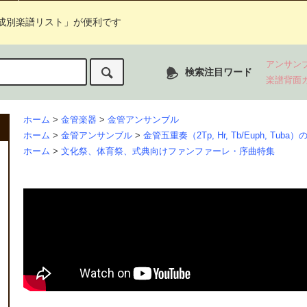
成別楽譜リスト」が便利です
アンサン
検索注目ワード
楽譜背面
ホーム
>
金管楽器
>
金管アンサンブル
ホーム
>
金管アンサンブル
>
金管五重奏（2Tp, Hr, Tb/Euph, Tuba
ホーム
>
文化祭、体育祭、式典向けファンファーレ・序曲特集