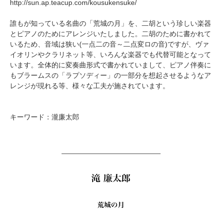
http://sun.ap.teacup.com/kousukensuke/
誰もが知っている名曲の「荒城の月」を、二胡という珍しい楽器
とピアノのためにアレンジいたしました。二胡のために書かれて
いるため、音域は狭い(一点二の音～二点変ロの音)ですが、ヴァ
イオリンやクラリネット等、いろんな楽器でも代替可能となって
います。全体的に変奏曲形式で書かれていまして、ピアノ伴奏に
もブラームスの「ラプソディー」の一部分を想起させるようなア
レンジが現れる等、様々な工夫が施されています。
キーワード：瀧廉太郎