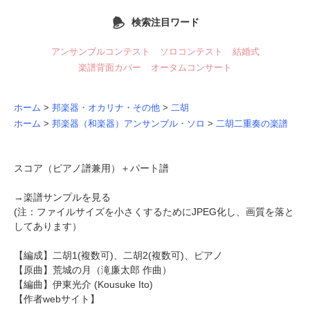
検索注目ワード
アンサンブルコンテスト
ソロコンテスト
結婚式
楽譜背面カバー
オータムコンサート
ホーム
>
邦楽器・オカリナ・その他
>
二胡
ホーム
>
邦楽器（和楽器）アンサンブル・ソロ
>
二胡二重奏の楽譜
スコア（ピアノ譜兼用）＋パート譜
→
楽譜サンプルを見る
(注：ファイルサイズを小さくするためにJPEG化し、画質を落と
してあります）
【編成】二胡1(複数可)、二胡2(複数可)、ピアノ
【原曲】
荒城の月
（滝廉太郎 作曲）
【編曲】
伊東光介
(Kousuke Ito)
【作者webサイト】