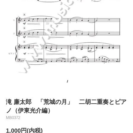
滝 廉太郎 「荒城の月」 二胡二重奏とピア
ノ（伊東光介編）
MB0372
1,000円(内税)