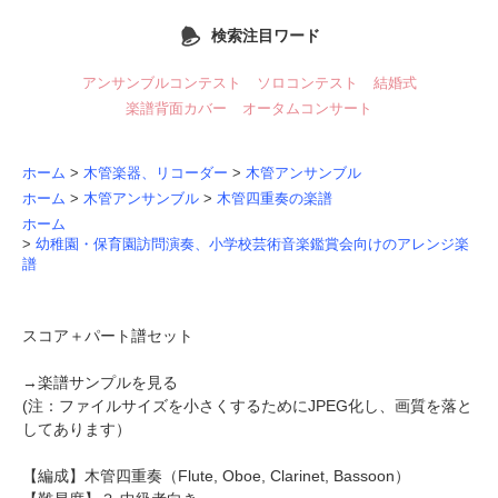
検索注目ワード
アンサンブルコンテスト
ソロコンテスト
結婚式
楽譜背面カバー
オータムコンサート
ホーム
>
木管楽器、リコーダー
>
木管アンサンブル
ホーム
>
木管アンサンブル
>
木管四重奏の楽譜
ホーム
>
幼稚園・保育園訪問演奏、小学校芸術音楽鑑賞会向けのアレンジ楽
譜
スコア＋パート譜セット
→
楽譜サンプルを見る
(注：ファイルサイズを小さくするためにJPEG化し、画質を落と
してあります）
【編成】
木管四重奏
（Flute, Oboe, Clarinet, Bassoon）