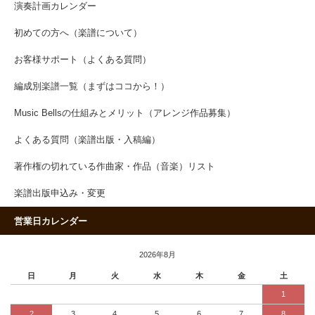
演奏計画カレンダー
初めての方へ（楽譜について）
お客様サポート（よくある質問）
編成別楽譜一覧（まずはココから！）
Music Bellsの仕組みとメリット（アレンジ作品募集）
よくある質問（楽譜出版・入稿編）
著作権の切れている作曲家・作品（音楽）リスト
楽譜出版申込み・変更
営業日カレンダー
2026年8月
日
月
火
水
木
金
土
1
2
3
4
5
6
7
8