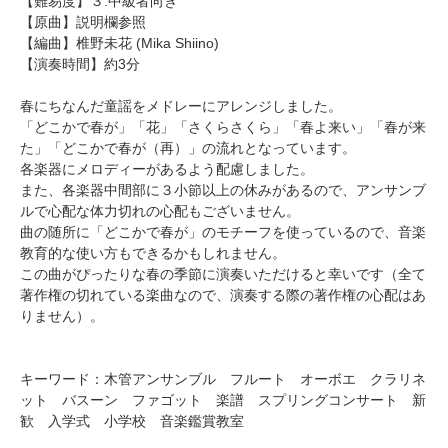
【難易度】３.中級者向き
【原曲】説明欄参照
【編曲】
椎野未花
(Mika Shiino)
【演奏時間】約3分
春にちなんだ童謡をメドレーにアレンジしました。
「どこかで春が」「花」「さくらさくら」「春よ来い」「春が来
た」「どこかで春が（再）」の流れとなっています。
各楽器にメロディーがあるよう配慮しました。
また、各楽器中間部に３小節以上の休みがあるので、アンサンブ
ルで心配な体力切れの心配もございません。
曲の随所に「どこかで春が」のモチーフを使っているので、音楽
教育的な使い方もできるかもしれません。
この曲がぴったりな春の季節に演奏いただけると幸いです（全て
著作権の切れている楽曲なので、演奏する際の著作権の心配はあ
りません）。
キーワード：木管アンサンブル フルート オーボエ クラリネ
ット バスーン ファゴット 楽譜 スプリングコンサート 新
歓 入学式 小学校 音楽鑑賞教室