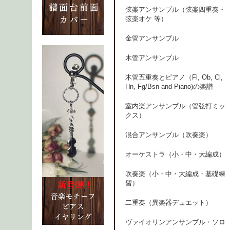
弦楽アンサンブル（弦楽四重奏・
弦楽オケ 等）
金管アンサンブル
木管アンサンブル
木管五重奏とピアノ（Fl, Ob, Cl,
Hn, Fg/Bsn and Piano)の楽譜
室内楽アンサンブル（管弦打ミッ
クス）
混合アンサンブル（吹奏楽）
オーケストラ（小・中・大編成）
吹奏楽（小・中・大編成・基礎練
習）
二重奏（異楽器デュエット）
ヴァイオリンアンサンブル・ソロ