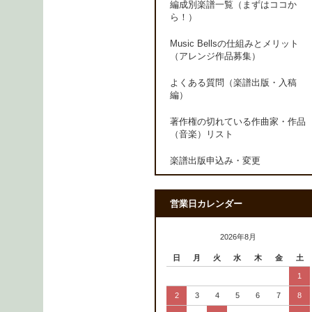
編成別楽譜一覧（まずはココか
ら！）
Music Bellsの仕組みとメリット
（アレンジ作品募集）
よくある質問（楽譜出版・入稿
編）
著作権の切れている作曲家・作品
（音楽）リスト
楽譜出版申込み・変更
営業日カレンダー
2026年8月
日
月
火
水
木
金
土
1
2
3
4
5
6
7
8