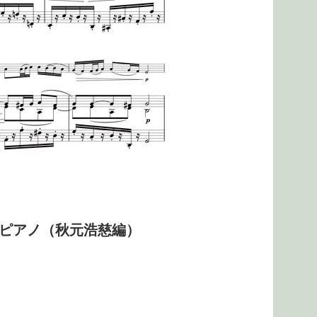
とピアノ（秋元浩慈編）