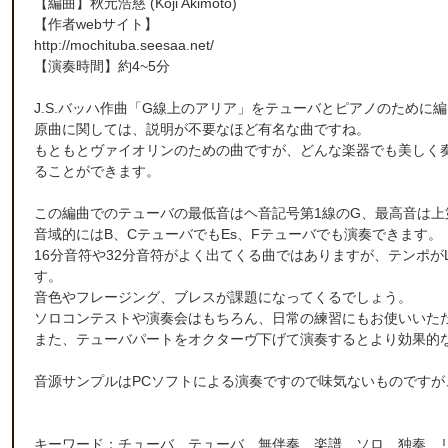
【編曲】
秋元浩慈
(Koji Akimoto)
【作者webサイト】
http://mochituba.seesaa.net/
【演奏時間】約4~5分
J.S.バッハ作曲「G線上のアリア」をテューバとピアノのために
原曲に関しては、説明が不要なほど有名な曲ですね。
もともとヴァイオリンのための曲ですが、どんな楽器でも美しく
ることができます。
この編曲でのテューバの最低音はヘ音記号第1線のG、最高音は上
音域的にはB、CテューバでもEs、Fテューバでも演奏できます。
16分音符や32分音符がよく出てくる曲ではありますが、テンポが
す。
音色やフレージング、ブレスが課題になってくるでしょう。
ソロコンテストや演奏会はもちろん、日常の練習にもお使いいた
また、テューバパートをオクターヴ下げて演奏するとより効果的
音源サンプルはPCソフトによる演奏ですので味気ないものです
キーワード：チューバ テューバ 無伴奏 楽譜 ソロ 独奏 