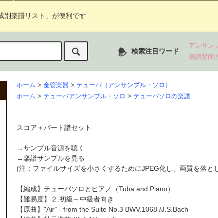
成別楽譜リスト」が便利です
アンサン
検索注目ワード
楽譜背面
ホーム
>
金管楽器
>
テューバ（アンサンブル・ソロ）
ホーム
>
テューバアンサンブル・ソロ
>
テューバソロの楽譜
スコア＋パート譜セット
→
サンプル音源を聴く
→
楽譜サンプルを見る
(注：ファイルサイズを小さくするためにJPEG化し、画質を落と
【編成】
テューバソロ
とピアノ（Tuba and Piano）
【難易度】２.初級～中級者向き
【原曲】
"Air" - from the Suite No.3 BWV.1068
/J.S.Bach