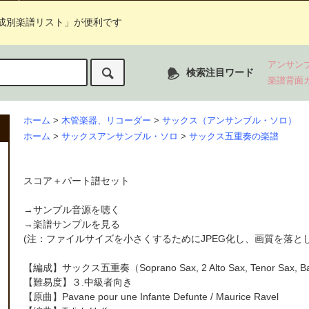
成別楽譜リスト」が便利です
アンサン
検索注目ワード
楽譜背面
ホーム
>
木管楽器、リコーダー
>
サックス（アンサンブル・ソロ）
ホーム
>
サックスアンサンブル・ソロ
>
サックス五重奏の楽譜
スコア＋パート譜セット
→
サンプル音源を聴く
→
楽譜サンプルを見る
(注：ファイルサイズを小さくするためにJPEG化し、画質を落と
【編成】
サックス五重奏
（Soprano Sax, 2 Alto Sax, Tenor Sax, B
【難易度】３.中級者向き
【原曲】
Pavane pour une Infante Defunte
/ Maurice Ravel