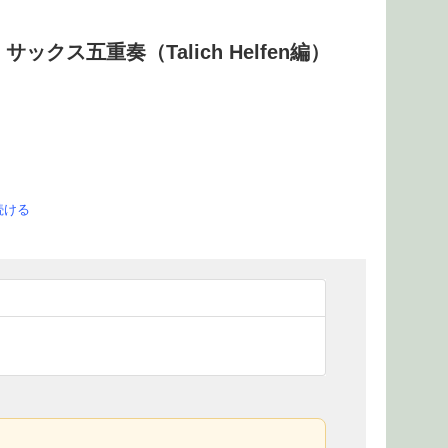
ス五重奏（Talich Helfen編）
続ける