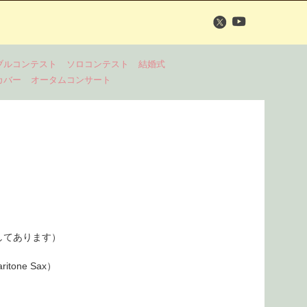
ブルコンテスト
ソロコンテスト
結婚式
カバー
オータムコンサート
してあります）
aritone Sax）