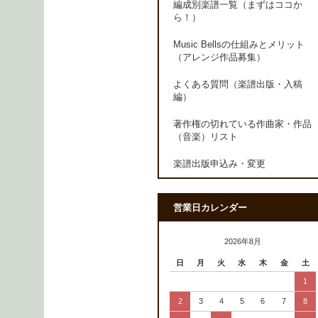
編成別楽譜一覧（まずはココか
ら！）
Music Bellsの仕組みとメリット
（アレンジ作品募集）
よくある質問（楽譜出版・入稿
編）
著作権の切れている作曲家・作品
（音楽）リスト
楽譜出版申込み・変更
営業日カレンダー
2026年8月
日
月
火
水
木
金
土
1
2
3
4
5
6
7
8