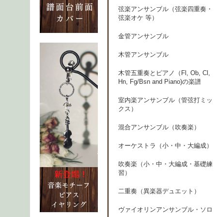
弦楽アンサンブル（弦楽四重奏・
弦楽オケ 等）
金管アンサンブル
木管アンサンブル
木管五重奏とピアノ（Fl, Ob, Cl,
Hn, Fg/Bsn and Piano)の楽譜
室内楽アンサンブル（管弦打ミッ
クス）
混合アンサンブル（吹奏楽）
オーケストラ（小・中・大編成）
吹奏楽（小・中・大編成・基礎練
習）
二重奏（異楽器デュエット）
ヴァイオリンアンサンブル・ソロ