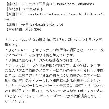
【編成】
コントラバス三重奏
（3 Double bass/Conrabass）
【難易度】３.中級者向き
【原曲】
30 Etudes for Double Bass and Piano
: No.17 / Franz Si
mandl
【編曲】
小室昌広
(Masahiro Komuro)
【演奏時間】約2分30秒
＊シマンドルの３０の練習曲の第１7番に基づくコントラバス三
重奏です。
＊ひとつのパートがオリジナルの練習曲の譜面となっていて、残
り２つのパートが旋律や伴奏を加えています。
＊副題は楽曲のイメージから編曲者がつけました。
＊ポラッカはポーランド風舞曲の意味です。主部では、ポロネー
ズ風のリズムで原曲のメロディーに合いの手を入れました。中間
部では、単独で弾くと雰囲気の掴みにくい原曲のメロディーに、
地中海の雰囲気をイメージした和声感のある伴奏をつけました。
＊オリジナルパート以外のパートの最高音は（記符上で）ひとつ
がト音記号で上２間のＣ。もうひとつがＧ線第４ポジション内の
D♯となっています。このシリーズの中では比較的演奏しやすく
なっています。