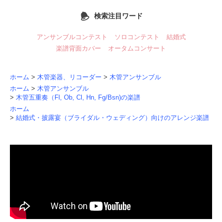
検索注目ワード
アンサンブルコンテスト
ソロコンテスト
結婚式
楽譜背面カバー
オータムコンサート
ホーム
>
木管楽器、リコーダー
>
木管アンサンブル
ホーム
>
木管アンサンブル
>
木管五重奏（Fl, Ob, Cl, Hn, Fg/Bsn)の楽譜
ホーム
>
結婚式・披露宴（ブライダル・ウェディング）向けのアレンジ楽譜