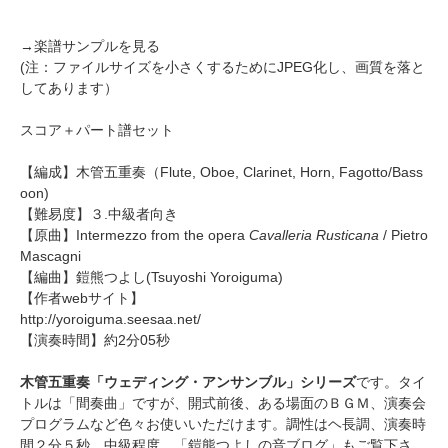
→
楽譜サンプルを見る
(注：ファイルサイズを小さくするためにJPEG化し、画質を落と
してあります）
スコア＋パート譜セット
【編成】
木管五重奏
（Flute, Oboe, Clarinet, Horn, Fagotto/Bass
oon)
【難易度】３.中級者向き
【原曲】
Intermezzo from the opera
Cavalleria Rusticana
/ Pietro
Mascagni
【編曲】
鎧熊つよし
(Tsuyoshi Yoroiguma)
【作者webサイト】
http://yoroiguma.seesaa.net/
【演奏時間】約2分05秒
木管五重奏「ウェディング・アンサンブル」シリーズ
です。タイ
トルは「間奏曲」ですが、開式前後、ある場面のＢＧＭ、演奏会
プログラムなど色々お使いいただけます。調性はヘ長調、演奏時
間２分５秒。中級程度。「鎧熊つよしの音ブログ」もご覧下さ