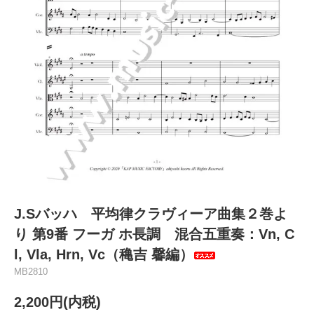
J.Sバッハ 平均律クラヴィーア曲集２巻よ
り 第9番 フーガ ホ長調 混合五重奏：Vn, C
l, Vla, Hrn, Vc（穐吉 馨編）
MB2810
2,200円(内税)