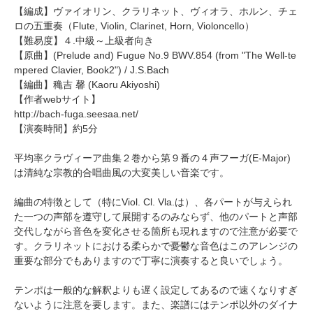
【編成】
ヴァイオリン、クラリネット、ヴィオラ、ホルン、チェ
ロの五重奏（Flute, Violin, Clarinet, Horn, Violoncello）
【難易度】４.中級～上級者向き
【原曲】(Prelude and) Fugue No.9 BWV.854 (from "The Well-te
mpered Clavier, Book2") / J.S.Bach
【編曲】
穐吉 馨
(Kaoru Akiyoshi)
【作者webサイト】
http://bach-fuga.seesaa.net/
【演奏時間】約5分
平均率クラヴィーア曲集２巻から第９番の４声フーガ(E-Major)
は清純な宗教的合唱曲風の大変美しい音楽です。
編曲の特徴として（特にViol. Cl. Vla.は）、各パートが与えられ
た一つの声部を遵守して展開するのみならず、他のパートと声部
交代しながら音色を変化させる箇所も現れますので注意が必要で
す。クラリネットにおける柔らかで憂鬱な音色はこのアレンジの
重要な部分でもありますので丁寧に演奏すると良いでしょう。
テンポは一般的な解釈よりも遅く設定してあるので速くなりすぎ
ないように注意を要します。また、楽譜にはテンポ以外のダイナ