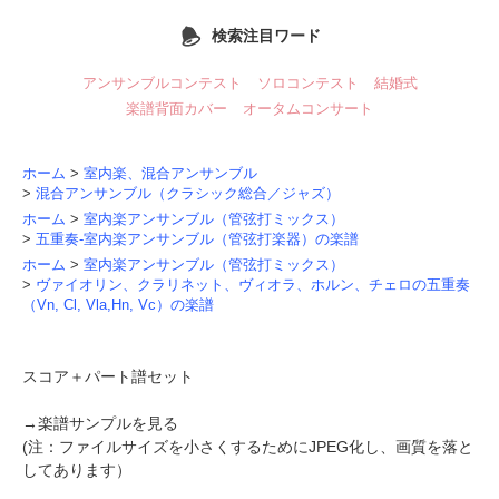
検索注目ワード
アンサンブルコンテスト
ソロコンテスト
結婚式
楽譜背面カバー
オータムコンサート
ホーム
>
室内楽、混合アンサンブル
>
混合アンサンブル（クラシック総合／ジャズ）
ホーム
>
室内楽アンサンブル（管弦打ミックス）
>
五重奏-室内楽アンサンブル（管弦打楽器）の楽譜
ホーム
>
室内楽アンサンブル（管弦打ミックス）
>
ヴァイオリン、クラリネット、ヴィオラ、ホルン、チェロの五重奏
（Vn, Cl, Vla,Hn, Vc）の楽譜
スコア＋パート譜セット
→
楽譜サンプルを見る
(注：ファイルサイズを小さくするためにJPEG化し、画質を落と
してあります）