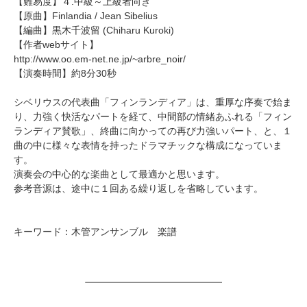
【難易度】４.中級～上級者向き
【原曲】
Finlandia
/ Jean Sibelius
【編曲】
黒木千波留
(Chiharu Kuroki)
【作者webサイト】
http://www.oo.em-net.ne.jp/~arbre_noir/
【演奏時間】約8分30秒
シベリウスの代表曲「フィンランディア」は、重厚な序奏で始ま
り、力強く快活なパートを経て、中間部の情緒あふれる「フィン
ランディア賛歌」、終曲に向かっての再び力強いパート、と、１
曲の中に様々な表情を持ったドラマチックな構成になっていま
す。
演奏会の中心的な楽曲として最適かと思います。
参考音源は、途中に１回ある繰り返しを省略しています。
キーワード：木管アンサンブル 楽譜