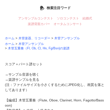
検索注目ワード
アンサンブルコンテスト
ソロコンテスト
結婚式
楽譜背面カバー
オータムコンサート
ホーム
>
木管楽器、リコーダー
>
木管アンサンブル
ホーム
>
木管アンサンブル
>
木管五重奏（Fl, Ob, Cl, Hn, Fg/Bsn)の楽譜
スコア＋パート譜セット
→
サンプル音源を聴く
→
楽譜サンプルを見る
(注：ファイルサイズを小さくするためにJPEG化し、画質を落と
してあります）
【編成】
木管五重奏
（Flute, Oboe, Clarinet, Horn, Fagotto/Bass
oon)