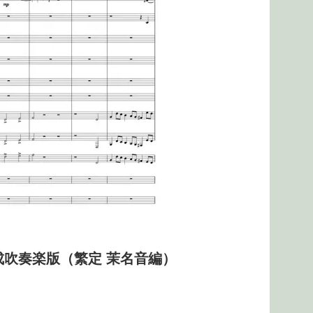
成吹奏楽版（繁定 茉名音編）