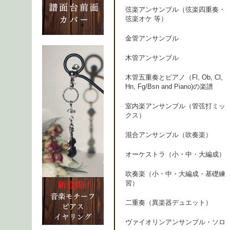
弦楽アンサンブル（弦楽四重奏・
弦楽オケ 等）
金管アンサンブル
木管アンサンブル
木管五重奏とピアノ（Fl, Ob, Cl,
Hn, Fg/Bsn and Piano)の楽譜
室内楽アンサンブル（管弦打ミッ
クス）
混合アンサンブル（吹奏楽）
オーケストラ（小・中・大編成）
吹奏楽（小・中・大編成・基礎練
習）
二重奏（異楽器デュエット）
ヴァイオリンアンサンブル・ソロ