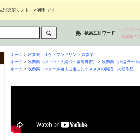
成別楽譜リスト」が便利です
アンサン
検索注目ワード
楽譜背面
ホーム
>
吹奏楽・オケ・マンドリン
>
吹奏楽
ホーム
>
吹奏楽（小・中・大編成・基礎練習）
>
吹奏楽（小編成〜中
ホーム
>
吹奏楽コンクール自由曲選曲にオススメの楽譜、人気作品