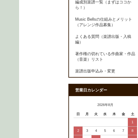
編成別楽譜一覧（まずはココか
ら！）
Music Bellsの仕組みとメリット
（アレンジ作品募集）
よくある質問（楽譜出版・入稿
編）
著作権の切れている作曲家・作品
（音楽）リスト
楽譜出版申込み・変更
営業日カレンダー
2026年8月
日
月
火
水
木
金
土
1
2
3
4
5
6
7
8