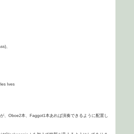
ss),
es Ives
要ですが、Oboe2本、Faggot1本あれば演奏できるように配置し
）