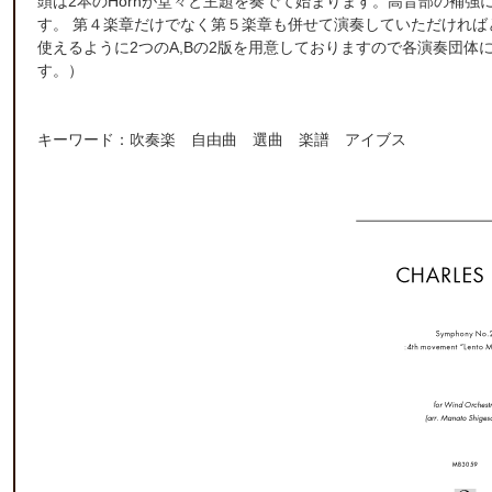
頭は2本のHornが堂々と主題を奏でて始まります。高音部の補強には
す。 第４楽章だけでなく第５楽章も併せて演奏していただけれ
使えるように2つのA,Bの2版を用意しておりますので各演奏団
す。）
キーワード：吹奏楽 自由曲 選曲 楽譜 アイブス