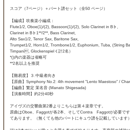
スコア（7ページ）＋パート譜セット（全50 ページ）
【編成】吹奏楽小編成：
Flute1/2, Oboe(1)/(2), Bassoon(1)/(2), Solo Clarinet in B♭,
Clarinet in B♭1**/2**, Bass Clarinet,
Alto Sax1/2, Tenor Sax, Baritone Sax,
Trumpet1/2, Horn1/2, Trombone1/2, Euphonium, Tuba, (String Ba
Timpani, Glockenspiel（計2名）
*()内の楽器は省略可
**2名以上を推奨
【難易度】３.中級者向き
【原曲】Symphony No.2: 4th movement "Lento Maestoso" / Charl
【編曲】
繁定 茉名音
(Manato Shigesada)
【演奏時間】約2分40秒
アイヴズの交響曲第2番よりこちらは第４楽章です。
原曲はOboe、Faggotが各2本、そしてContra Faggotが必
てあります。（無くても他のパートにキュウ譜を記載しています