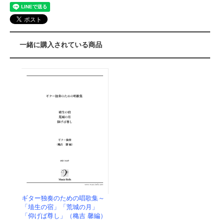
一緒に購入されている商品
ギター独奏のための唱歌集～
「埴生の宿」「荒城の月」
「仰げば尊し」（穐吉 馨編）