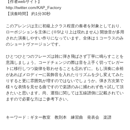
【作者webサイト】
http://twitter.com/KAP_Factory
【演奏時間】 約1分30秒
このアレンジは主に初級上クラス程度の奏者を対象としており、
ローポジションを主体に (※5fより上は現れません) 開放音が多用
された演奏しやすい作りになっています。全体は１コーラスのみ
のショートヴァージョンです。
ひとつひとつのフレーズは雑に弾き飛ばさず丁寧に鳴らすことを
意識しましょう。コードチェンジの際は音を上手く切ってレガー
トに移行しつつ旋律を歌わせることも忘れずに。もし演奏に余裕
があればメロディーに装飾音を入れたりリズムを少し変えてみた
りすると更に雰囲気が増すのではないでしょうか。弾き方次第で
様々な表情を見せる曲ですので楽譜のみに捕われず色々試して頂
きたいと思います。尚、運指に関しては五線譜側に記載されてい
ますので必要な方はご参考下さい。
キーワード：ギター教室 教則本 練習曲 発表会 楽譜