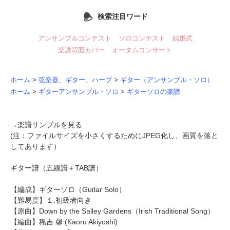
検索注目ワード
アンサンブルコンテスト
ソロコンテスト
結婚式
楽譜背面カバー
オータムコンサート
ホーム
>
弦楽器、ギター、ハープ
>
ギター（アンサンブル・ソロ）
ホーム
>
ギターアンサンブル・ソロ
>
ギターソロの楽譜
→
楽譜サンプルを見る
(注：ファイルサイズを小さくするためにJPEG化し、画質を落と
してあります）
ギター譜（五線譜＋TAB譜）
【編成】
ギターソロ
（Guitar Solo）
【難易度】１.初級者向き
【原曲】
Down by the Salley Gardens
（Irish Traditional Song）
【編曲】
穐吉 馨
(Kaoru Akiyoshi)