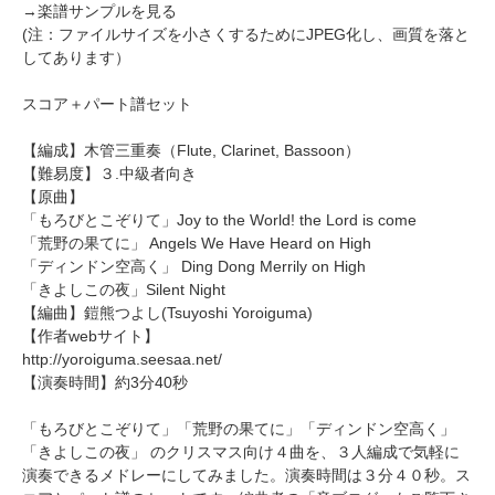
→
楽譜サンプルを見る
(注：ファイルサイズを小さくするためにJPEG化し、画質を落と
してあります）
スコア＋パート譜セット
【編成】
木管三重奏
（Flute, Clarinet, Bassoon）
【難易度】３.中級者向き
【原曲】
「もろびとこぞりて」Joy to the World! the Lord is come
「荒野の果てに」 Angels We Have Heard on High
「ディンドン空高く」 Ding Dong Merrily on High
「きよしこの夜」Silent Night
【編曲】
鎧熊つよし
(Tsuyoshi Yoroiguma)
【作者webサイト】
http://yoroiguma.seesaa.net/
【演奏時間】約3分40秒
「もろびとこぞりて」「荒野の果てに」「ディンドン空高く」
「きよしこの夜」 のクリスマス向け４曲を、３人編成で気軽に
演奏できるメドレーにしてみました。演奏時間は３分４０秒。ス