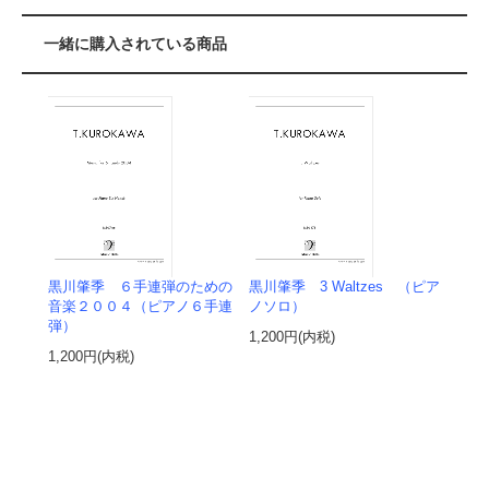
一緒に購入されている商品
黒川肇季 ６手連弾のための
黒川肇季 3 Waltzes （ピア
音楽２００４（ピアノ６手連
ノソロ）
弾）
1,200円(内税)
1,200円(内税)