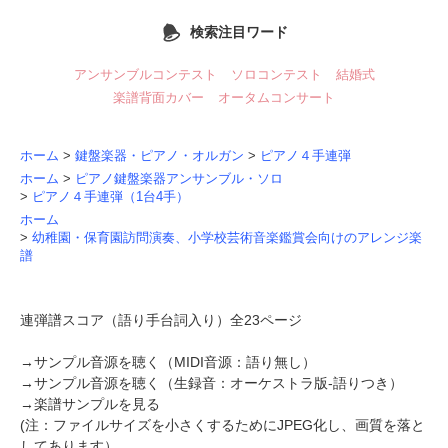
検索注目ワード
アンサンブルコンテスト
ソロコンテスト
結婚式
楽譜背面カバー
オータムコンサート
ホーム
>
鍵盤楽器・ピアノ・オルガン
>
ピアノ４手連弾
ホーム
>
ピアノ鍵盤楽器アンサンブル・ソロ
>
ピアノ４手連弾（1台4手）
ホーム
>
幼稚園・保育園訪問演奏、小学校芸術音楽鑑賞会向けのアレンジ楽
譜
連弾譜スコア（語り手台詞入り）全23ページ
→
サンプル音源を聴く（MIDI音源：語り無し）
→
サンプル音源を聴く（生録音：オーケストラ版-語りつき）
→
楽譜サンプルを見る
(注：ファイルサイズを小さくするためにJPEG化し、画質を落と
してあります）