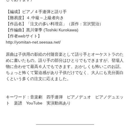
【編成】
ピアノ４手連弾
と語り手
【難易度】４.中級～上級者向き
【作品名】「注文の多い料理店」（原作：宮沢賢治）
【作編曲】
黒川肇季
(Toshiki Kurokawa)
【作者webサイト】
http://yomitan-net.seesaa.net/
原曲は子供用の影絵の付随音楽として語り手とオーケストラのた
めに書いたもの。語り手の部分はひとりでもできますが、登場人
物に合わせて最高６人でもできます。おかしくも怖いこのお話。
ちょっと怖くて緊迫感があり子供だけでなく、大人にも充分面白
くという多くの注文に応えました。
キーワード：音楽劇 四手連弾 ピアノデュオ ピアノデュエッ
ト 楽譜 YouTube 実演動画あり