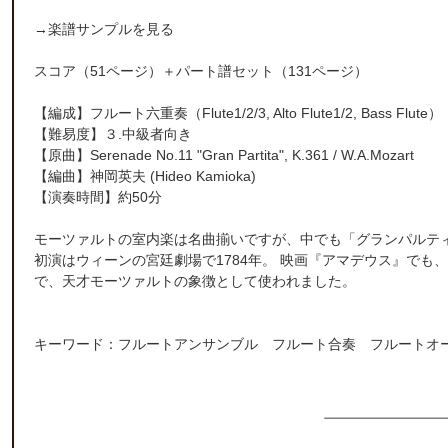
→
楽譜サンプルを見る
スコア（51ページ）＋パート譜セット（131ページ）
【編成】
フルート六重奏
（Flute1/2/3, Alto Flute1/2, Bass Flute）
【難易度】３.中級者向き
【原曲】Serenade No.11 "Gran Partita", K.361 / W.A.Mozart
【編曲】
神岡英夫
(Hideo Kamioka)
【演奏時間】約50分
モーツァルトの室内楽は名曲揃いですが、中でも「グランパルテ
初演はウィーンの宮廷劇場で1784年。 映画『アマデウス』で
で、天才モーツァルトの象徴として使われました。
キーワード：フルートアンサンブル フルート合奏 フルートオ