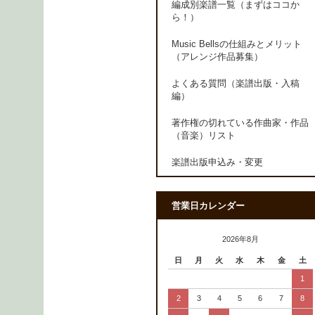
編成別楽譜一覧（まずはココか
ら！）
Music Bellsの仕組みとメリット
（アレンジ作品募集）
よくある質問（楽譜出版・入稿
編）
著作権の切れている作曲家・作品
（音楽）リスト
楽譜出版申込み・変更
営業日カレンダー
2026年8月
日
月
火
水
木
金
土
1
2
3
4
5
6
7
8