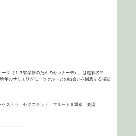
ィータ（１３管楽器のためのセレナーデ）」は超有名曲、
も、晩年のサリエリがモーツァルトとの出会いを回想する場面
ーケストラ セクステット フルート６重奏 楽譜