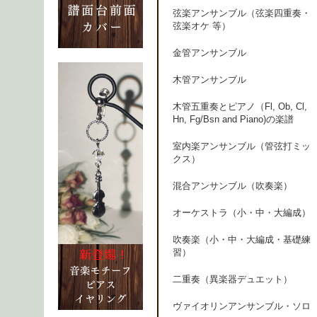
弦楽アンサンブル（弦楽四重奏・
弦楽オケ 等）
金管アンサンブル
木管アンサンブル
木管五重奏とピアノ（Fl, Ob, Cl,
Hn, Fg/Bsn and Piano)の楽譜
室内楽アンサンブル（管弦打ミッ
クス）
混合アンサンブル（吹奏楽）
オーケストラ（小・中・大編成）
吹奏楽（小・中・大編成・基礎練
習）
二重奏（異楽器デュエット）
ヴァイオリンアンサンブル・ソロ