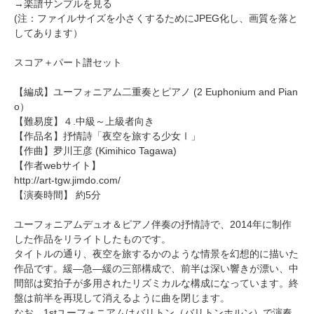
→
楽譜サンプルを見る
(注：ファイルサイズを小さくするためにJPEG化し、画質を落と
してあります）
スコア＋パート譜セット
【編成】
ユーフォニアム二重奏
とピアノ (2 Euphonium and Pian
o）
【難易度】４.中級～上級者向き
【作品名】抒情詩「夜空を旅する少女Ⅰ」
【作曲】
夛川王彦
(Kimihico Tagawa)
【作者webサイト】
http://art-tgw.jimdo.com/
【演奏時間】 約5分
ユーフォニアムデュオ＆ピアノ伴奏の抒情詩で、2014年に制作
した作品をリライトしたものです。
タイトルの通り、夜空を旅するかのような情景を幻想的に描いた
作品です。緩―急―緩の三部構成で、前半は深い響きが漂い、中
間部は変拍子が多用されたリズミカルな構成になっています。終
盤は前半を再現して消えるように曲を閉じます。
なお、1stユーフォニアムはバリトン（バリトンホルン）で演奏