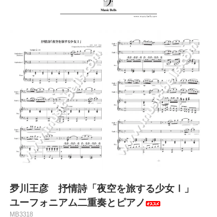
夛川王彦 抒情詩「夜空を旅する少女Ⅰ」
ユーフォニアム二重奏とピアノ
MB3318