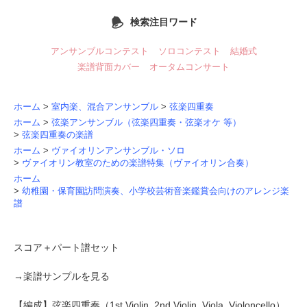
検索注目ワード
アンサンブルコンテスト
ソロコンテスト
結婚式
楽譜背面カバー
オータムコンサート
ホーム
>
室内楽、混合アンサンブル
>
弦楽四重奏
ホーム
>
弦楽アンサンブル（弦楽四重奏・弦楽オケ 等）
>
弦楽四重奏の楽譜
ホーム
>
ヴァイオリンアンサンブル・ソロ
>
ヴァイオリン教室のための楽譜特集（ヴァイオリン合奏）
ホーム
>
幼稚園・保育園訪問演奏、小学校芸術音楽鑑賞会向けのアレンジ楽
譜
スコア＋パート譜セット
→
楽譜サンプルを見る
【編成】
弦楽四重奏
（1st Violin, 2nd Violin, Viola, Violoncello）