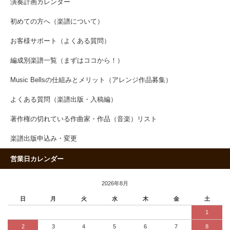
演奏計画カレンダー
初めての方へ（楽譜について）
お客様サポート（よくある質問）
編成別楽譜一覧（まずはココから！）
Music Bellsの仕組みとメリット（アレンジ作品募集）
よくある質問（楽譜出版・入稿編）
著作権の切れている作曲家・作品（音楽）リスト
楽譜出版申込み・変更
営業日カレンダー
2026年8月
日
月
火
水
木
金
土
1
2
3
4
5
6
7
8