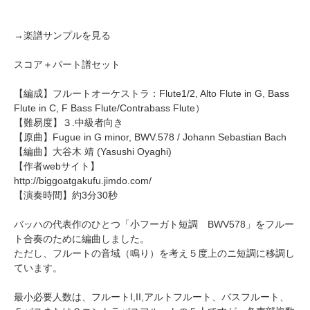
→
楽譜サンプルを見る
スコア＋パート譜セット
【編成】
フルートオーケストラ
：Flute1/2, Alto Flute in G, Bass
Flute in C, F Bass Flute/Contrabass Flute）
【難易度】３.中級者向き
【原曲】
Fugue in G minor, BWV.578
/ Johann Sebastian Bach
【編曲】
大谷木 靖
(Yasushi Oyaghi)
【作者webサイト】
http://biggoatgakufu.jimdo.com/
【演奏時間】約3分30秒
バッハの代表作のひとつ「小フーガト短調 BWV578」をフルー
ト合奏のために編曲しました。
ただし、フルートの音域（鳴り）を考え５度上のニ短調に移調し
ています。
最小必要人数は、フルートI,II,アルトフルート、バスフルート、