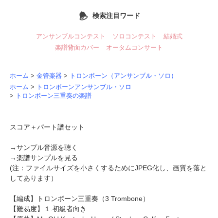
検索注目ワード
アンサンブルコンテスト
ソロコンテスト
結婚式
楽譜背面カバー
オータムコンサート
ホーム
>
金管楽器
>
トロンボーン（アンサンブル・ソロ）
ホーム
>
トロンボーンアンサンブル・ソロ
>
トロンボーン三重奏の楽譜
スコア＋パート譜セット
→
サンプル音源を聴く
→
楽譜サンプルを見る
(注：ファイルサイズを小さくするためにJPEG化し、画質を落と
してあります）
【編成】
トロンボーン三重奏
（3 Trombone）
【難易度】１.初級者向き