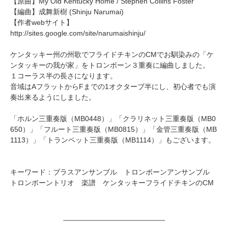
【原曲】
My Old Kentucky Home
/ Stephen Collins Foster
【編曲】
成舞新樹
(Shinju Narumai)
【作者webサイト】
http://sites.google.com/site/narumaishinju/
ケンタッキー州の州歌でフライドチキンのCMでお馴染みの「ケ
ンタッキーの我が家」をトロンボーン３重奏に編曲しました。
１コーラス半の長さになります。
音域はAフラットからFまでの1オクターブ半にし、初心者でも演
奏出来るようにしました。
「
ホルン三重奏版（MB0448）
」「
クラリネット三重奏版（MB0
650）
」「
フルート三重奏版（MB0815）
」「
金管三重奏版（MB
1113）
」「
トランペット三重奏版（MB1114）
」もございます。
キーワード：ブラスアンサンブル トロンボーンアンサンブル
トロンボーントリオ 楽譜 ケンタッキーフライドチキンのCM