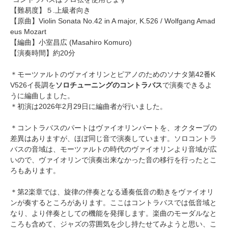
【難易度】５.上級者向き
【原曲】Violin Sonata No.42 in A major, K.526 / Wolfgang Amad
eus Mozart
【編曲】
小室昌広
(Masahiro Komuro)
【演奏時間】約20分
＊モーツァルトのヴァイオリンとピアノのためのソナタ第42番K
V526イ長調を
ソロチューニングのコントラバス
で演奏できるよ
うに編曲しました。
＊初演は2026年2月29日に編曲者が行いました。
＊コントラバスのパートはヴァイオリンパートを、オクターブの
差異はありますが、ほぼ同じ音で演奏しています。ソロコントラ
バスの音域は、モーツァルトの時代のヴァイオリンより音域が広
いので、ヴァイオリンで演奏出来なかった音の移行を行ったとこ
ろもあります。
＊第2楽章では、旋律の伴奏となる通奏低音の動きをヴァイオリ
ンが奏するところがあります。ここはコントラバスでは低音域と
なり、より伴奏としての機能を発揮します。楽曲のモーダルなと
ころも含めて、ジャズの雰囲気を少し持たせてみようと思い、こ