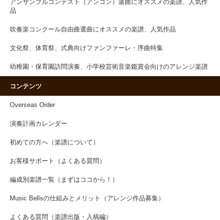
アンサンブルコンテスト（アンコン）選曲にオススメの楽譜、人気作
品
吹奏楽コンクール自由曲選曲にオススメの楽譜、人気作品
文化祭、体育祭、式典向けファンファーレ・序曲特集
幼稚園・保育園訪問演奏、小学校芸術音楽鑑賞会向けのアレンジ楽譜
コンテンツ
Overseas Order
演奏計画カレンダー
初めての方へ（楽譜について）
お客様サポート（よくある質問）
編成別楽譜一覧（まずはココから！）
Music Bellsの仕組みとメリット（アレンジ作品募集）
よくある質問（楽譜出版・入稿編）