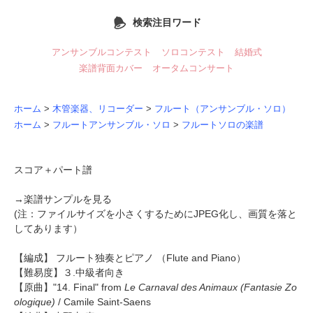
検索注目ワード
アンサンブルコンテスト
ソロコンテスト
結婚式
楽譜背面カバー
オータムコンサート
ホーム
>
木管楽器、リコーダー
>
フルート（アンサンブル・ソロ）
ホーム
>
フルートアンサンブル・ソロ
>
フルートソロの楽譜
スコア＋パート譜
→
楽譜サンプルを見る
(注：ファイルサイズを小さくするためにJPEG化し、画質を落と
してあります）
【編成】
フルート独奏とピアノ
（Flute and Piano）
【難易度】３.中級者向き
【原曲】"14. Final" from
Le Carnaval des Animaux (Fantasie Zo
ologique)
/ Camile Saint-Saens