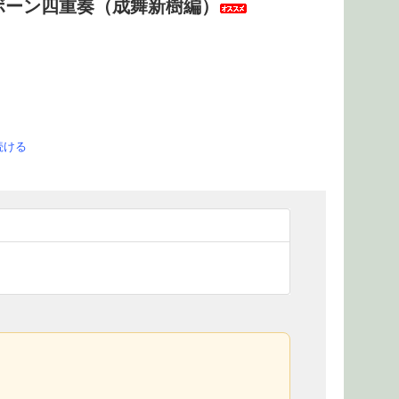
ボーン四重奏（成舞新樹編）
続ける