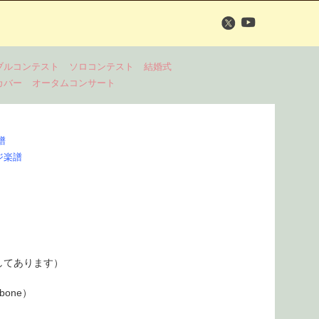
ブルコンテスト
ソロコンテスト
結婚式
カバー
オータムコンサート
譜
ジ楽譜
してあります）
mbone）