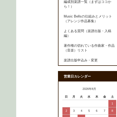
編成別楽譜一覧（まずはココか
ら！）
Music Bellsの仕組みとメリット
（アレンジ作品募集）
よくある質問（楽譜出版・入稿
編）
著作権の切れている作曲家・作品
（音楽）リスト
楽譜出版申込み・変更
営業日カレンダー
2026年8月
日
月
火
水
木
金
土
1
2
3
4
5
6
7
8