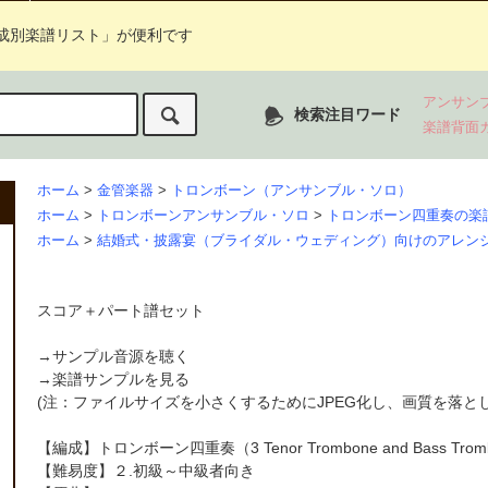
成別楽譜リスト」が便利です
アンサン
検索注目ワード
楽譜背面
ホーム
>
金管楽器
>
トロンボーン（アンサンブル・ソロ）
ホーム
>
トロンボーンアンサンブル・ソロ
>
トロンボーン四重奏の楽
ホーム
>
結婚式・披露宴（ブライダル・ウェディング）向けのアレン
スコア＋パート譜セット
→
サンプル音源を聴く
→
楽譜サンプルを見る
(注：ファイルサイズを小さくするためにJPEG化し、画質を落と
【編成】
トロンボーン四重奏
（3 Tenor Trombone and Bass Tro
【難易度】２.初級～中級者向き