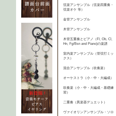
弦楽アンサンブル（弦楽四重奏・
弦楽オケ 等）
金管アンサンブル
木管アンサンブル
木管五重奏とピアノ（Fl, Ob, Cl,
Hn, Fg/Bsn and Piano)の楽譜
室内楽アンサンブル（管弦打ミッ
クス）
混合アンサンブル（吹奏楽）
オーケストラ（小・中・大編成）
吹奏楽（小・中・大編成・基礎練
習）
二重奏（異楽器デュエット）
ヴァイオリンアンサンブル・ソロ