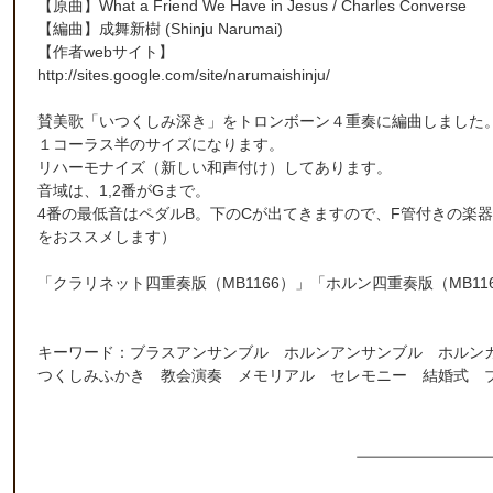
【原曲】
What a Friend We Have in Jesus
/ Charles Converse
【編曲】
成舞新樹
(Shinju Narumai)
【作者webサイト】
http://sites.google.com/site/narumaishinju/
賛美歌「いつくしみ深き」をトロンボーン４重奏に編曲しました
１コーラス半のサイズになります。
リハーモナイズ（新しい和声付け）してあります。
音域は、1,2番がGまで。
4番の最低音はペダルB。下のCが出てきますので、F管付きの楽
をおススメします）
「
クラリネット四重奏版（MB1166）
」「
ホルン四重奏版（MB11
キーワード：ブラスアンサンブル ホルンアンサンブル ホルン
つくしみふかき 教会演奏 メモリアル セレモニー 結婚式 