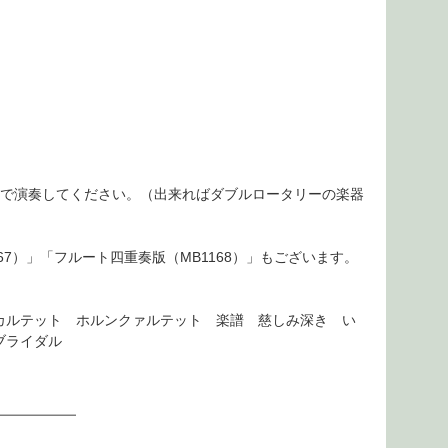
。
器で演奏してください。（出来ればダブルロータリーの楽器
67）
」「
フルート四重奏版（MB1168）
」もございます。
カルテット ホルンクァルテット 楽譜 慈しみ深き い
ブライダル