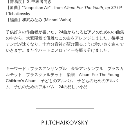
【難易度】３.中級者向き
【原曲】"Neapolitan Air" - from
Album For The Youth, op.39
/ P.
I.Tchaikovsky
【編曲】
和武みなみ
(Minami Wabu)
子供好きの作曲者が書いた、24曲からなるピアノのための小曲集
の中から、大変陽気で優雅なこの曲をアレンジしました。後半は
テンポが速くなり、十六分音符が駆け回るように勢い良く進んで
いきます。また全パートにメロディーを振り分けました。
キーワード：ブラスアンサンブル 金管アンサンブル ブラスカ
ルテット ブラスクァルテット 楽譜 Album For The Young
Children's Album 子どものアルバム 子どものためのアルバ
ム 子供のためのアルバム 24の易しい小品