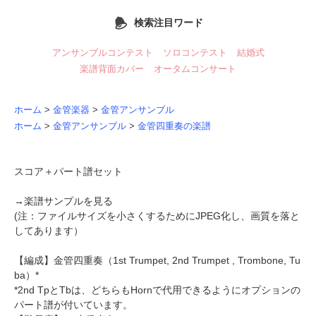
検索注目ワード
アンサンブルコンテスト
ソロコンテスト
結婚式
楽譜背面カバー
オータムコンサート
ホーム
>
金管楽器
>
金管アンサンブル
ホーム
>
金管アンサンブル
>
金管四重奏の楽譜
スコア＋パート譜セット
→
楽譜サンプルを見る
(注：ファイルサイズを小さくするためにJPEG化し、画質を落と
してあります）
【編成】
金管四重奏
（1st Trumpet, 2nd Trumpet , Trombone, Tu
ba）*
*2nd TpとTbは、どちらもHornで代用できるようにオプションの
パート譜が付いています。