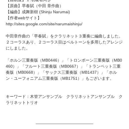
【原曲】
早春賦
（中田 章作曲）
【編曲】
成舞新樹
(Shinju Narumai)
【作者webサイト】
http://sites.google.com/site/narumaishinju/
中田章作曲の「早春賦」をクラリネット３重奏に編曲しました。
２コーラスあり、２コーラス目はベルトーンを多用したアレンジ
にしました。
「
ホルン三重奏版（MB0446）
」「
トロンボーン三重奏版（MB0
460）
」「
フルート三重奏版（MB0667）
」「
トランペット三重
奏版（MB0668）
」「
サックス三重奏版（MB1437）
」「
ホル
ン・ユーフォニアム三重奏版（MB1751）
」もございます。
キーワード：木管アンサンブル クラリネットアンサンブル ク
ラリネットトリオ