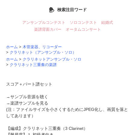
検索注目ワード
アンサンブルコンテスト
ソロコンテスト
結婚式
楽譜背面カバー
オータムコンサート
ホーム
>
木管楽器、リコーダー
>
クラリネット（アンサンブル・ソロ）
ホーム
>
クラリネットアンサンブル・ソロ
>
クラリネット三重奏の楽譜
スコア＋パート譜セット
→
サンプル音源を聴く
→
楽譜サンプルを見る
(注：ファイルサイズを小さくするためにJPEG化し、画質を落と
してあります）
【編成】
クラリネット三重奏
（3 Clarinet）
【難易度】１.初級者向き