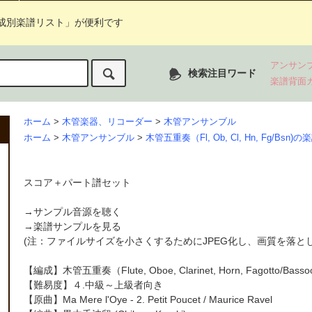
成別楽譜リスト」が便利です
アンサン
検索注目ワード
楽譜背面
ホーム
>
木管楽器、リコーダー
>
木管アンサンブル
ホーム
>
木管アンサンブル
>
木管五重奏（Fl, Ob, Cl, Hn, Fg/Bsn)の
スコア＋パート譜セット
→
サンプル音源を聴く
→
楽譜サンプルを見る
(注：ファイルサイズを小さくするためにJPEG化し、画質を落と
【編成】
木管五重奏
（Flute, Oboe, Clarinet, Horn, Fagotto/Basso
【難易度】４.中級～上級者向き
【原曲】Ma Mere l'Oye - 2. Petit Poucet / Maurice Ravel