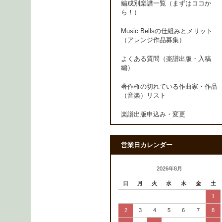
編成別楽譜一覧（まずはココか
ら！）
Music Bellsの仕組みとメリット
（アレンジ作品募集）
よくある質問（楽譜出版・入稿
編）
著作権の切れている作曲家・作品
（音楽）リスト
楽譜出版申込み・変更
営業日カレンダー
2026年8月
日
月
火
水
木
金
土
1
2
3
4
5
6
7
8