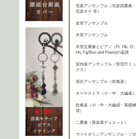
弦楽アンサンブル（弦楽四重奏・
弦楽オケ 等）
金管アンサンブル
木管アンサンブル
木管五重奏とピアノ（Fl, Ob, Cl,
Hn, Fg/Bsn and Piano)の楽譜
室内楽アンサンブル（管弦打ミッ
クス）
混合アンサンブル（吹奏楽）
オーケストラ（小・中・大編成）
吹奏楽（小・中・大編成・基礎練
習）
二重奏（異楽器デュエット）
ヴァイオリンアンサンブル・ソロ