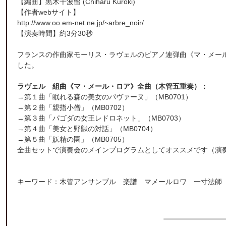
【編曲】
黒木千波留
(Chiharu Kuroki)
【作者webサイト】
http://www.oo.em-net.ne.jp/~arbre_noir/
【演奏時間】約3分30秒
フランスの作曲家モーリス・ラヴェルのピアノ連弾曲《マ・メー
した。
ラヴェル 組曲《マ・メール・ロア》全曲（木管五重奏）：
→
第１曲「眠れる森の美女のパヴァーヌ」（MB0701）
→
第２曲「親指小僧」（MB0702）
→
第３曲「パゴダの女王レドロネット」（MB0703）
→
第４曲「美女と野獣の対話」（MB0704）
→
第５曲「妖精の園」（MB0705）
全曲セットで演奏会のメインプログラムとしてオススメです（演奏
キーワード：木管アンサンブル 楽譜 マメールロワ 一寸法師