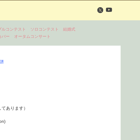
ブルコンテスト
ソロコンテスト
結婚式
カバー
オータムコンサート
楽譜
してあります）
on)