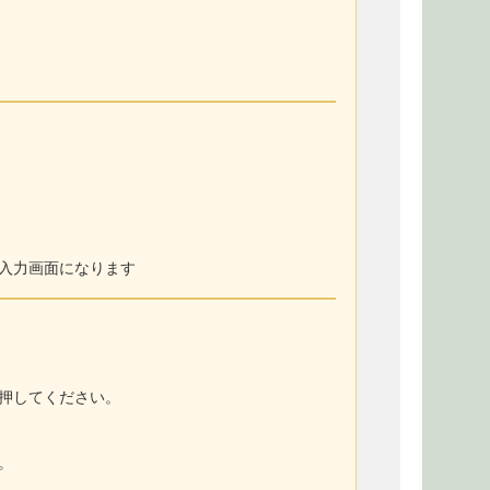
入力画面になります
押してください。
。