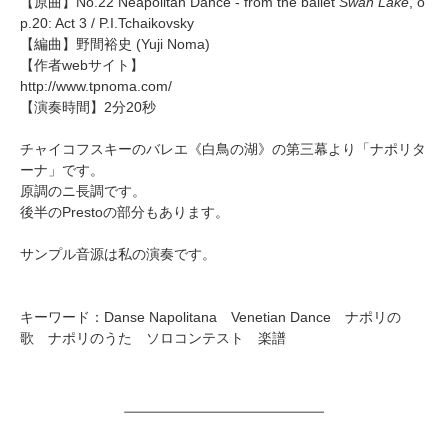
【原曲】No.22 Neapolitan Dance - from the ballet
Swan Lake
, o
p.20: Act 3 / P.I.Tchaikovsky
【編曲】
野間裕史
(Yuji Noma)
【作者webサイト】
http://www.tpnoma.com/
【演奏時間】2分20秒
チャイコフスキーのバレエ《白鳥の湖》の第三幕より「ナポリタ
ーナ」です。
原調のニ長調です。
後半のPrestoの部分もあります。
サンプル音源は私の演奏です。
キーワード：Danse Napolitana Venetian Dance ナポリの
歌 ナポリのうた ソロコンテスト 楽譜