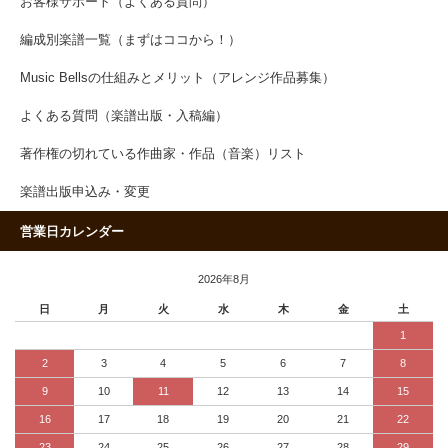
お客様サポート（よくある質問）
編成別楽譜一覧（まずはココから！）
Music Bellsの仕組みとメリット（アレンジ作品募集）
よくある質問（楽譜出版・入稿編）
著作権の切れている作曲家・作品（音楽）リスト
楽譜出版申込み・変更
営業日カレンダー
2026年8月
日
月
火
水
木
金
土
1
2
3
4
5
6
7
8
9
10
11
12
13
14
15
16
17
18
19
20
21
22
23
24
25
26
27
28
29