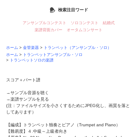
検索注目ワード
アンサンブルコンテスト
ソロコンテスト
結婚式
楽譜背面カバー
オータムコンサート
ホーム
>
金管楽器
>
トランペット（アンサンブル・ソロ）
ホーム
>
トランペットアンサンブル・ソロ
>
トランペットソロの楽譜
スコア＋パート譜
→
サンプル音源を聴く
→
楽譜サンプルを見る
(注：ファイルサイズを小さくするためにJPEG化し、画質を落と
してあります）
【編成】
トランペット独奏とピアノ
（Trumpet and Piano）
【難易度】４.中級～上級者向き