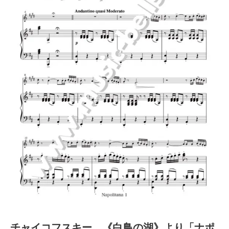
チャイコフスキー 《白鳥の湖》より「ナポ