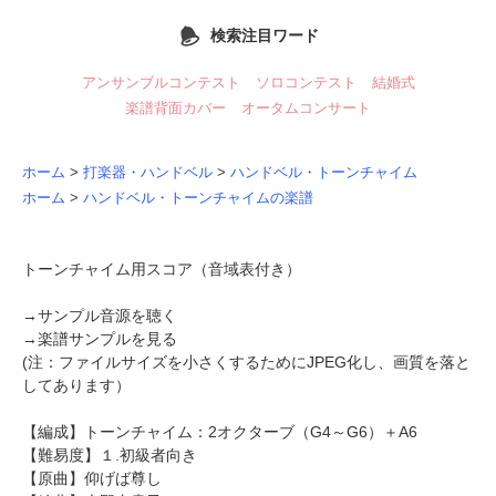
検索注目ワード
アンサンブルコンテスト
ソロコンテスト
結婚式
楽譜背面カバー
オータムコンサート
ホーム
>
打楽器・ハンドベル
>
ハンドベル・トーンチャイム
ホーム
>
ハンドベル・トーンチャイムの楽譜
トーンチャイム用スコア（音域表付き）
→
サンプル音源を聴く
→
楽譜サンプルを見る
(注：ファイルサイズを小さくするためにJPEG化し、画質を落と
してあります）
【編成】
トーンチャイム
：2オクターブ（G4～G6）＋A6
【難易度】１.初級者向き
【原曲】
仰げば尊し