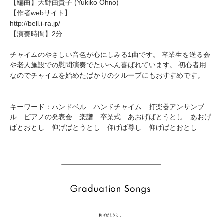
【編曲】
大野由貴子
(Yukiko Ohno)
【作者webサイト】
http://bell.i-ra.jp/
【演奏時間】2分
チャイムのやさしい音色が心にしみる1曲です。 卒業生を送る会
や老人施設での慰問演奏でたいへん喜ばれています。 初心者用
なのでチャイムを始めたばかりのクループにもおすすめです。
キーワード：ハンドベル ハンドチャイム 打楽器アンサンブ
ル ピアノの発表会 楽譜 卒業式 あおげばとうとし あおげ
ばとおとし 仰げばとうとし 仰げば尊し 仰げばとおとし