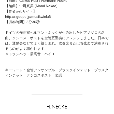
【原曲】
Csikos Post
/ Hermann Necke
【編曲】
中尾真美
(Mami Nakao)
【作者webサイト】
http://r.goope.jp/musikwieluft
【演奏時間】3分30秒
ドイツの作曲家へルマン・ネッケが生み出したピアノソロの名
曲、クシコス・ポストを金管五重奏にアレンジしました。日本で
は、運動会などでよく親しまれ、吹奏楽または管弦楽で演奏され
るものがよく聴かれます。
※トランペット最高音 ハイH
キーワード：金管アンサンブル ブラスクインテット ブラスク
ィンテット クシコスポスト 楽譜