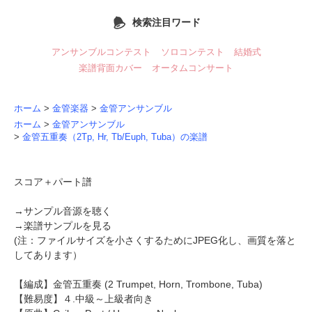
検索注目ワード
アンサンブルコンテスト
ソロコンテスト
結婚式
楽譜背面カバー
オータムコンサート
ホーム
>
金管楽器
>
金管アンサンブル
ホーム
>
金管アンサンブル
>
金管五重奏（2Tp, Hr, Tb/Euph, Tuba）の楽譜
スコア＋パート譜
→
サンプル音源を聴く
→
楽譜サンプルを見る
(注：ファイルサイズを小さくするためにJPEG化し、画質を落と
してあります）
【編成】
金管五重奏
(2 Trumpet, Horn, Trombone, Tuba)
【難易度】４.中級～上級者向き