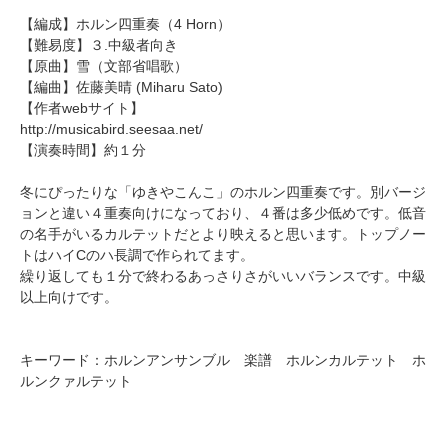
【編成】
ホルン四重奏
（4 Horn）
【難易度】３.中級者向き
【原曲】雪（文部省唱歌）
【編曲】
佐藤美晴
(Miharu Sato)
【作者webサイト】
http://musicabird.seesaa.net/
【演奏時間】約１分
冬にぴったりな「ゆきやこんこ」のホルン四重奏です。別バージ
ョンと違い４重奏向けになっており、４番は多少低めです。低音
の名手がいるカルテットだとより映えると思います。トップノー
トはハイCのハ長調で作られてます。
繰り返しても１分で終わるあっさりさがいいバランスです。中級
以上向けです。
キーワード：ホルンアンサンブル 楽譜 ホルンカルテット ホ
ルンクァルテット