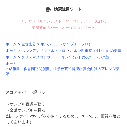
検索注目ワード
アンサンブルコンテスト
ソロコンテスト
結婚式
楽譜背面カバー
オータムコンサート
ホーム
>
金管楽器
>
ホルン（アンサンブル・ソロ）
ホーム
>
ホルンアンサンブル・ソロ
>
ホルン四重奏（4 Horn）の楽譜
ホーム
>
クリスマスコンサート・年末年始向けのアレンジ楽譜
ホーム
>
幼稚園・保育園訪問演奏、小学校芸術音楽鑑賞会向けのアレンジ楽
譜
スコア＋パート譜セット
→
サンプル音源を聴く
→
楽譜サンプルを見る
(注：ファイルサイズを小さくするためにJPEG化し、画質を落と
してあります）