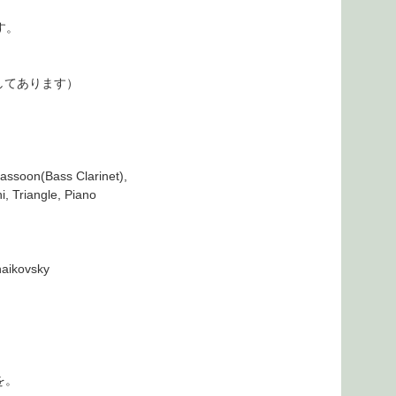
す。
してあります）
Bassoon(Bass Clarinet),
, Triangle, Piano
chaikovsky
を。