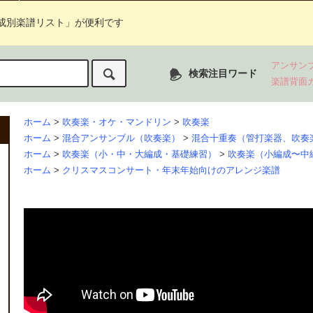
成別楽譜リスト」が便利です
アンサン
検索注目ワード
楽譜背面
ホーム
>
吹奏楽・オケ・マンドリン
>
吹奏楽
ホーム
>
混合アンサンブル（吹奏楽）
>
混合十重奏（管打楽器、吹奏
ホーム
>
吹奏楽（小・中・大編成・基礎練習）
>
吹奏楽（小編成〜中
ホーム
>
クリスマスコンサート・年末年始向けのアレンジ楽譜