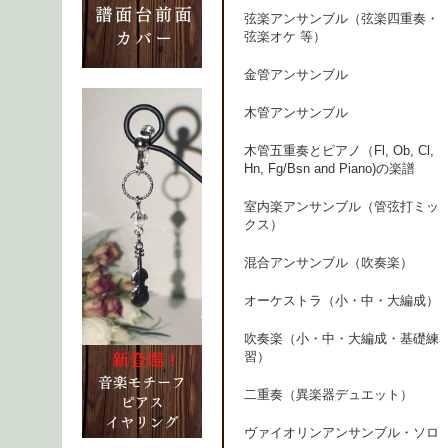
弦楽アンサンブル（弦楽四重奏・
弦楽オケ 等）
金管アンサンブル
木管アンサンブル
木管五重奏とピアノ（Fl, Ob, Cl,
Hn, Fg/Bsn and Piano)の楽譜
室内楽アンサンブル（管弦打ミッ
クス）
混合アンサンブル（吹奏楽）
オーケストラ（小・中・大編成）
吹奏楽（小・中・大編成・基礎練
習）
二重奏（異楽器デュエット）
ヴァイオリンアンサンブル・ソロ