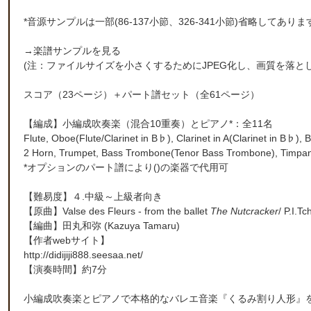
*音源サンプルは一部(86-137小節、326-341小節)省略してありま
→
楽譜サンプルを見る
(注：ファイルサイズを小さくするためにJPEG化し、画質を落と
スコア（23ページ）＋パート譜セット（全61ページ）
【編成】小編成吹奏楽（混合10重奏）とピアノ*：全11名
Flute, Oboe(Flute/Clarinet in B♭), Clarinet in A(Clarinet in B♭), 
2 Horn, Trumpet, Bass Trombone(Tenor Bass Trombone), Timpani
*オプションのパート譜により()の楽器で代用可
【難易度】４.中級～上級者向き
【原曲】
Valse des Fleurs - from the ballet
The Nutcracker
/ P.I.T
【編曲】
田丸和弥
(Kazuya Tamaru)
【作者webサイト】
http://didijiji888.seesaa.net/
【演奏時間】約7分
小編成吹奏楽とピアノで本格的なバレエ音楽『くるみ割り人形』