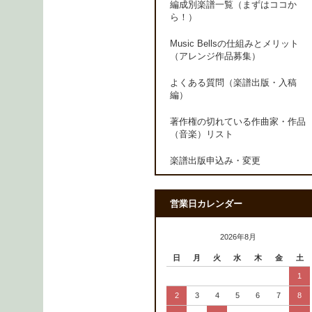
編成別楽譜一覧（まずはココか
ら！）
Music Bellsの仕組みとメリット
（アレンジ作品募集）
よくある質問（楽譜出版・入稿
編）
著作権の切れている作曲家・作品
（音楽）リスト
楽譜出版申込み・変更
営業日カレンダー
2026年8月
日
月
火
水
木
金
土
1
2
3
4
5
6
7
8