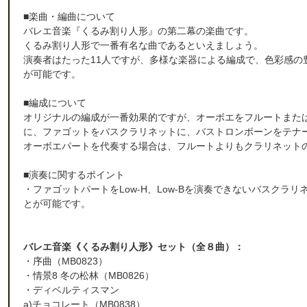
■楽曲・編曲について
バレエ音楽『くるみ割り人形』の第二幕の楽曲です。
くるみ割り人形で一番有名な曲であるといえましょう。
演奏者はたった11人ですが、多様な楽器による編成で、色彩感の
が可能です。
■編成について
オリジナルの編成が一番効果的ですが、オーボエをフルートまたは
に、ファゴットをバスクラリネットに、バストロンボーンをテナ
オーボエパートを代奏する場合は、フルートよりもクラリネット
■演奏に関するポイント
・ファゴットパートをLow-H、Low-Bを演奏できないバスク
とが可能です。
バレエ音楽《くるみ割り人形》セット（全８曲）：
・序曲（MB0823）
・情景8 冬の松林（MB0826）
・ディベルティスマン
a)チョコレート（MB0838）