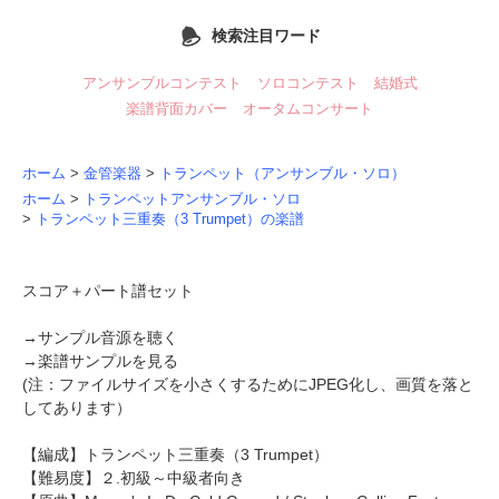
検索注目ワード
アンサンブルコンテスト
ソロコンテスト
結婚式
楽譜背面カバー
オータムコンサート
ホーム
>
金管楽器
>
トランペット（アンサンブル・ソロ）
ホーム
>
トランペットアンサンブル・ソロ
>
トランペット三重奏（3 Trumpet）の楽譜
スコア＋パート譜セット
→
サンプル音源を聴く
→
楽譜サンプルを見る
(注：ファイルサイズを小さくするためにJPEG化し、画質を落と
してあります）
【編成】
トランペット三重奏
（3 Trumpet）
【難易度】２.初級～中級者向き