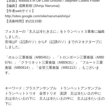
【原曲】
Massa's In De Cold Ground
/ Stephen Collins Foster
【編曲】
成舞新樹
(Shinju Narumai)
【作者webサイト】
http://sites.google.com/site/narumaishinju/
【演奏時間】約2分15秒
フォスターの「主人は冷たき土に」をトランペット３重奏に編曲
しました。
音域はF（記譜のソ）からF（記譜のソ）までの２オクターブに
しました。
「
ホルン三重奏版（MB0451）
」「
トロンボーン三重奏版（MB0
576）
」「
クラリネット三重奏版（MB0631）
」「
フルート三重
奏版（MB0814）
」「
金管三重奏版（MB1112）
」もございま
す。
キーワード：ブラスアンサンブル トランペットアンサンブル
トランペットトリオ 金管トリオ 楽譜 主は冷たい土の中に
主は冷たい土の下に 主人は冷たい土の中に 主人は冷たい土の
下に