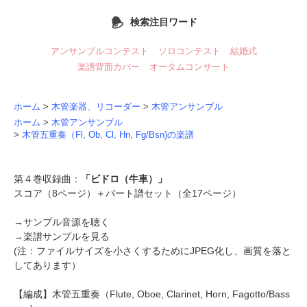
検索注目ワード
アンサンブルコンテスト
ソロコンテスト
結婚式
楽譜背面カバー
オータムコンサート
ホーム
>
木管楽器、リコーダー
>
木管アンサンブル
ホーム
>
木管アンサンブル
>
木管五重奏（Fl, Ob, Cl, Hn, Fg/Bsn)の楽譜
第４巻収録曲：
「ビドロ（牛車）」
スコア（8ページ）＋パート譜セット（全17ページ）
→
サンプル音源を聴く
→
楽譜サンプルを見る
(注：ファイルサイズを小さくするためにJPEG化し、画質を落と
してあります）
【編成】
木管五重奏
（Flute, Oboe, Clarinet, Horn, Fagotto/Bass