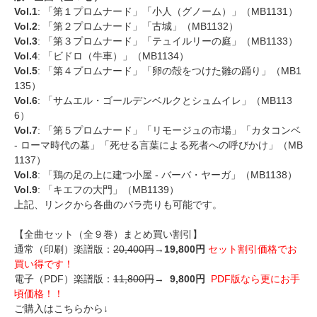
Vol.1
: 「第１プロムナード」「小人（グノーム）」（MB1131）
Vol.2
: 「第２プロムナード」「古城」（MB1132）
Vol.3
: 「第３プロムナード」「テュイルリーの庭」（MB1133）
Vol.4
: 「ビドロ（牛車）」（MB1134）
Vol.5
: 「第４プロムナード」「卵の殻をつけた雛の踊り」（MB1
135）
Vol.6
: 「サムエル・ゴールデンベルクとシュムイレ」（MB113
6）
Vol.7
: 「第５プロムナード」「リモージュの市場」「カタコンベ
- ローマ時代の墓」「死せる言葉による死者への呼びかけ」（MB
1137）
Vol.8
: 「鶏の足の上に建つ小屋 - バーバ・ヤーガ」（MB1138）
Vol.9
: 「キエフの大門」（MB1139）
上記、リンクから各曲のバラ売りも可能です。
【全曲セット（全９巻）まとめ買い割引】
通常（印刷）楽譜版：
20,400円
→
19,800円
セット割引価格でお
買い得です！
電子（PDF）楽譜版：
11,800円
→
9,800円
PDF版なら更にお手
頃価格！！
ご購入はこちらから↓