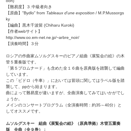
oon)
【難易度】３.中級者向き
【原曲】"Bydlo" from
Tableaux d'une exposition
/ M.P.Mussorgs
ky
【編曲】
黒木千波留
(Chiharu Kuroki)
【作者webサイト】
http://www.oo.em-net.ne.jp/~arbre_noir/
【演奏時間】３分
ロシアの作曲家ムソルグスキーのピアノ組曲《展覧会の絵》の木
管５重奏版です。
「第５プロムナード」も含めた全１６曲を原典版を踏襲して編曲
しています。
この「ビドロ（牛車）」においては冒頭に関してはラベル版を踏
襲して、ppから始まります。
曲によって難易度が違いますが、全曲演奏してみてはいかがでし
ょうか。
メインのコンサートプログラム（全演奏時間：約35～40分）と
してオススメです。
ムソルグスキー 組曲《展覧会の絵》（原典準拠）木管五重奏
版 全曲（全９巻）：