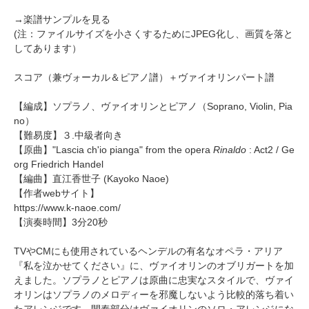
→
楽譜サンプルを見る
(注：ファイルサイズを小さくするためにJPEG化し、画質を落と
してあります）
スコア（兼ヴォーカル＆ピアノ譜）＋ヴァイオリンパート譜
【編成】
ソプラノ、ヴァイオリンとピアノ
（Soprano, Violin, Pia
no）
【難易度】３.中級者向き
【原曲】
"Lascia ch'io pianga" from the opera
Rinaldo
: Act2
/ Ge
org Friedrich Handel
【編曲】
直江香世子
(Kayoko Naoe)
【作者webサイト】
https://www.k-naoe.com/
【演奏時間】3分20秒
TVやCMにも使用されているヘンデルの有名なオペラ・アリア
『私を泣かせてください』に、ヴァイオリンのオブリガートを加
えました。ソプラノとピアノは原曲に忠実なスタイルで、ヴァイ
オリンはソプラノのメロディーを邪魔しないよう比較的落ち着い
たアレンジです。間奏部分はヴァイオリンのソロ・アレンジにな