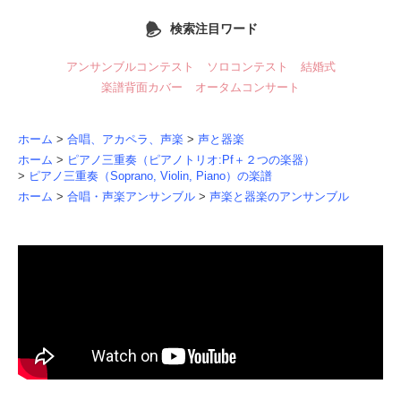
検索注目ワード
アンサンブルコンテスト
ソロコンテスト
結婚式
楽譜背面カバー
オータムコンサート
ホーム
>
合唱、アカペラ、声楽
>
声と器楽
ホーム
>
ピアノ三重奏（ピアノトリオ:Pf＋２つの楽器）
>
ピアノ三重奏（Soprano, Violin, Piano）の楽譜
ホーム
>
合唱・声楽アンサンブル
>
声楽と器楽のアンサンブル