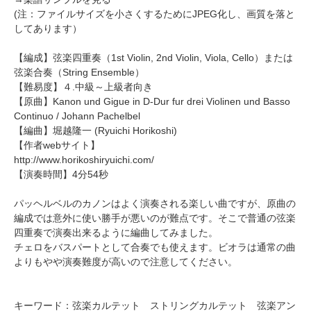
(注：ファイルサイズを小さくするためにJPEG化し、画質を落と
してあります）
【編成】
弦楽四重奏
（1st Violin, 2nd Violin, Viola, Cello）または
弦楽合奏
（String Ensemble）
【難易度】４.中級～上級者向き
【原曲】
Kanon und Gigue in D-Dur fur drei Violinen und Basso
Continuo / Johann Pachelbel
【編曲】
堀越隆一
(Ryuichi Horikoshi)
【作者webサイト】
http://www.horikoshiryuichi.com/
【演奏時間】4分54秒
パッヘルベルのカノンはよく演奏される楽しい曲ですが、原曲の
編成では意外に使い勝手が悪いのが難点です。そこで普通の弦楽
四重奏で演奏出来るように編曲してみました。
チェロをバスパートとして合奏でも使えます。ビオラは通常の曲
よりもやや演奏難度が高いので注意してください。
キーワード：弦楽カルテット ストリングカルテット 弦楽アン