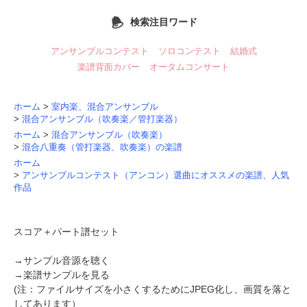
検索注目ワード
アンサンブルコンテスト
ソロコンテスト
結婚式
楽譜背面カバー
オータムコンサート
ホーム
>
室内楽、混合アンサンブル
>
混合アンサンブル（吹奏楽／管打楽器）
ホーム
>
混合アンサンブル（吹奏楽）
>
混合八重奏（管打楽器、吹奏楽）の楽譜
ホーム
>
アンサンブルコンテスト（アンコン）選曲にオススメの楽譜、人気
作品
スコア＋パート譜セット
→
サンプル音源を聴く
→
楽譜サンプルを見る
(注：ファイルサイズを小さくするためにJPEG化し、画質を落と
してあります）