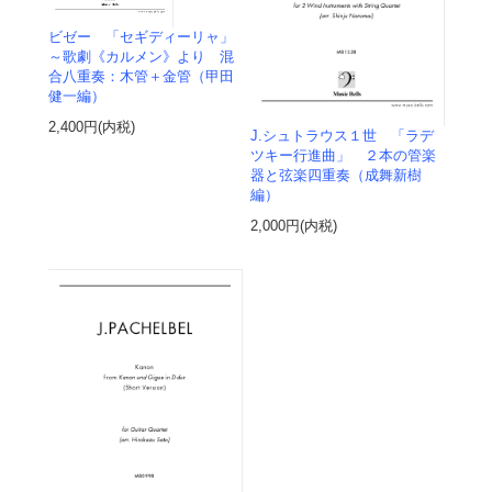
ビゼー 「セギディーリャ」
～歌劇《カルメン》より 混
合八重奏：木管＋金管（甲田
健一編）
2,400円(内税)
J.シュトラウス１世 「ラデ
ツキー行進曲」 ２本の管楽
器と弦楽四重奏（成舞新樹
編）
2,000円(内税)