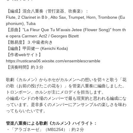
【編成】
混合八重奏（管打楽器、吹奏楽）
：
Flute, 2 Clarinet in B♭, Alto Sax, Trumpet, Horn, Trombone (Eu
phonium), Tuba
【原曲】”La Fleur Que Tu M'avais Jetee (Flower Song)" from th
e opera
Carmen
: Act2 / Georges Bizett
【難易度】３.中級者向き
【編曲】
甲田健一
(Kenichi Koda)
【作者webサイト】
https://rusticana06.wixsite.com/ensemblescramble
【演奏時間】約３分
歌劇《カルメン》からホセがカルメンへの想いを切々と歌う「花
の歌（お前の投げたこの花を）」を管楽八重奏に編曲しました。
トロンボーン、ホルンが主にメロディを担当します。
小編成バンドの冬場のメンバーで最も現実的と思われる編成にな
っています。是非多くのメンバーにアンサンブルの楽しさを味わ
ってもらいたいです。
管楽八重奏による歌劇《カルメン》ハイライト：
・
「アラゴネーゼ」（MB1254）
：約２分