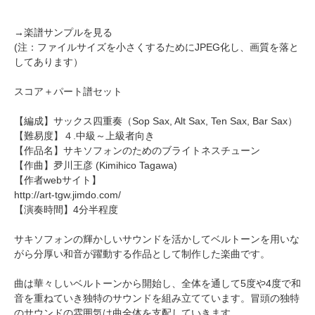
→
楽譜サンプルを見る
(注：ファイルサイズを小さくするためにJPEG化し、画質を落と
してあります）
スコア＋パート譜セット
【編成】
サックス四重奏
（Sop Sax, Alt Sax, Ten Sax, Bar Sax）
【難易度】４.中級～上級者向き
【作品名】サキソフォンのためのブライトネスチューン
【作曲】
夛川王彦
(Kimihico Tagawa)
【作者webサイト】
http://art-tgw.jimdo.com/
【演奏時間】4分半程度
サキソフォンの輝かしいサウンドを活かしてベルトーンを用いな
がら分厚い和音が躍動する作品として制作した楽曲です。
曲は華々しいベルトーンから開始し、全体を通して5度や4度で和
音を重ねていき独特のサウンドを組み立てています。冒頭の独特
のサウンドの雰囲気は曲全体を支配していきます。