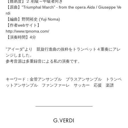
【難易度】２.初級～中級者向き
【原曲】
"Triumphal March" - from the opera
Aida
/ Giuseppe Ve
rdi
【編曲】
野間裕史
(Yuji Noma)
【作者webサイト】
http://www.tpnoma.com/
【演奏時間】4分
”アイーダ”より 凱旋行進曲の抜粋をトランペット４重奏にアレ
ンジしました。
参考音源は多重録音による私の演奏です。
キーワード：金管アンサンブル ブラスアンサンブル トランペ
ットアンサンブル ファンファーレ サッカー 応援 楽譜