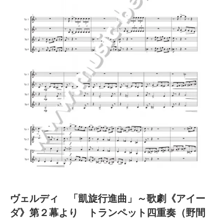
ヴェルディ 「凱旋行進曲」～歌劇《アイー
ダ》第２幕より トランペット四重奏（野間