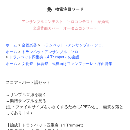
検索注目ワード
アンサンブルコンテスト
ソロコンテスト
結婚式
楽譜背面カバー
オータムコンサート
ホーム
>
金管楽器
>
トランペット（アンサンブル・ソロ）
ホーム
>
トランペットアンサンブル・ソロ
>
トランペット四重奏（4 Trumpet）の楽譜
ホーム
>
文化祭、体育祭、式典向けファンファーレ・序曲特集
スコア＋パート譜セット
→
サンプル音源を聴く
→
楽譜サンプルを見る
(注：ファイルサイズを小さくするためにJPEG化し、画質を落と
してあります）
【編成】
トランペット四重奏
（4 Trumpet）