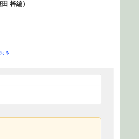
田 梓編）
続ける