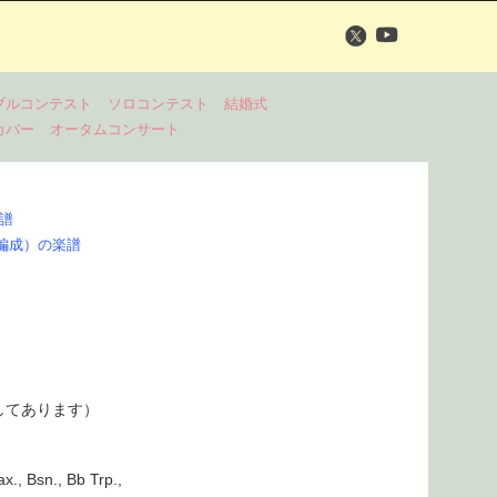
ブルコンテスト
ソロコンテスト
結婚式
カバー
オータムコンサート
楽譜
編成）の楽譜
してあります）
ax., Bsn., Bb Trp.,