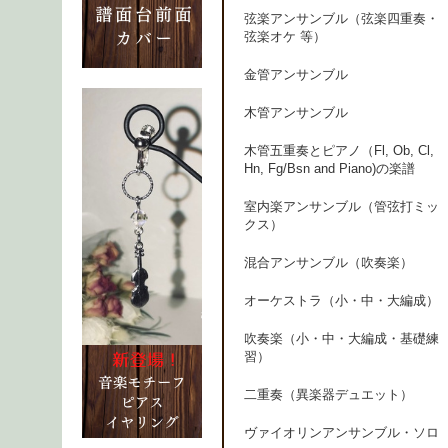
弦楽アンサンブル（弦楽四重奏・
弦楽オケ 等）
金管アンサンブル
木管アンサンブル
木管五重奏とピアノ（Fl, Ob, Cl,
Hn, Fg/Bsn and Piano)の楽譜
室内楽アンサンブル（管弦打ミッ
クス）
混合アンサンブル（吹奏楽）
オーケストラ（小・中・大編成）
吹奏楽（小・中・大編成・基礎練
習）
二重奏（異楽器デュエット）
ヴァイオリンアンサンブル・ソロ