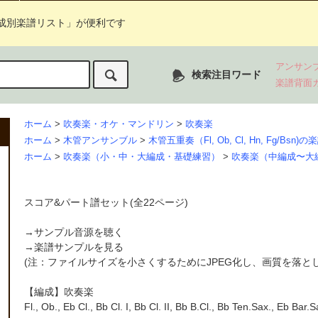
成別楽譜リスト」が便利です
アンサン
検索注目ワード
楽譜背面
ホーム
>
吹奏楽・オケ・マンドリン
>
吹奏楽
ホーム
>
木管アンサンブル
>
木管五重奏（Fl, Ob, Cl, Hn, Fg/Bsn)の
ホーム
>
吹奏楽（小・中・大編成・基礎練習）
>
吹奏楽（中編成〜大
スコア&パート譜セット(全22ページ)
→
サンプル音源を聴く
→
楽譜サンプルを見る
(注：ファイルサイズを小さくするためにJPEG化し、画質を落と
【編成】吹奏楽
Fl., Ob., Eb Cl., Bb Cl. I, Bb Cl. II, Bb B.Cl., Bb Ten.Sax., Eb Bar.S