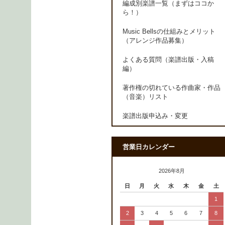
編成別楽譜一覧（まずはココか
ら！）
Music Bellsの仕組みとメリット
（アレンジ作品募集）
よくある質問（楽譜出版・入稿
編）
著作権の切れている作曲家・作品
（音楽）リスト
楽譜出版申込み・変更
営業日カレンダー
2026年8月
日
月
火
水
木
金
土
1
2
3
4
5
6
7
8