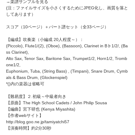
→
楽譜サンプルを見る
(注：ファイルサイズを小さくするためにJPEG化し、画質を落と
してあります）
スコア（10ページ）＋パート譜セット（全33ページ）
【編成】吹奏楽（小編成 20人程度～）：
(Piccolo), Flute1/(2), (Oboe), (Bassoon), Clarinet in B♭1/2/, (Ba
ss Clarinet),
Alto Sax, Tenor Sax, Baritone Sax, Trumpet1/2, Horn1/2, Tromb
one1/2,
Euphonium, Tuba, (String Bass) , (Timpani), Snare Drum, Cymb
als & Bass Drum, (Glockenspiel)
*()内の楽器は省略可
【難易度】２.初級～中級者向き
【原曲】The High School Cadets / John Philip Sousa
【編曲】
宮下研也
(Kenya Miyashita)
【作者webサイト】
http://blog.goo.ne.jp/tamiyatchi57
【演奏時間】約2分30秒