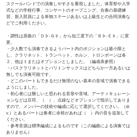
スクールバンドでの演奏しやすさを重視しました。体育祭や入学
式などの学校行事、コンサートのオープニング、合奏の基礎練
習、新入部員による単独ステージあるいは上級生との合同演奏な
どでご利用ください。
・調性は原曲の「Ｄ♭-Ｇ♭」から短三度下の「Ｂ♭-Ｅ♭」に変
更。
・少人数でも演奏できるようパート内のポジションは最小限と
し、クラリネット、トランペット、ホルン、トロンボーンは各
２、他は１またはオプションとしました。（編成表参照）
・バスクラリネットとバリトンサックスはどちらか一方あるいは
無しでも演奏可能です。
・どこのパートもできるだけ無理のない基本の音域で演奏できる
ようにしました。
・初心者には難しいと思われる音形や音域、アーティキュレーシ
ョンなどは豆符、（ ）、点線などオプションで指示してありま
すので、メンバーの技術や編成に応じて選択してください。（di
v.）とあるパートは奏者に余裕があれば（ ）内の音を追加して
ください。
・参考音源は標準編成によるものです（この編曲による演奏では
ありません）