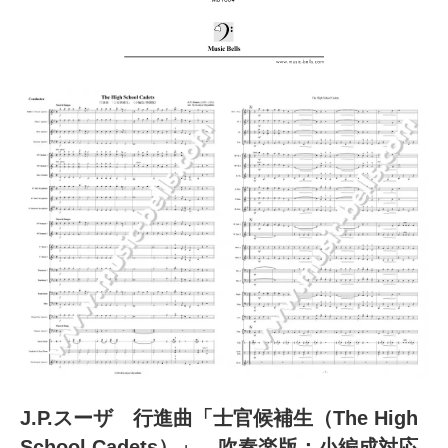
J.P.スーザ 行進曲「士官候補生（The High
School Cadets）」 吹奏楽版：小編成対応