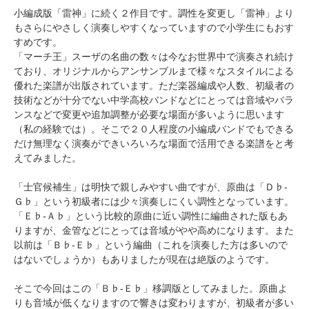
小編成版「雷神」に続く２作目です。調性を変更し「雷神」より
もさらにやさしく演奏しやすくなっていますので小学生にもおす
すめです。
「マーチ王」スーザの名曲の数々は今なお世界中で演奏され続け
ており、オリジナルからアンサンブルまで様々なスタイルによる
優れた楽譜が出版されています。ただ楽器編成や人数、初級者の
技術などが十分でない中学高校バンドなどにとっては音域やバラ
ンスなどで変更や追加調整が必要な場面が多いように思います
（私の経験では）。そこで２０人程度の小編成バンドでもできる
だけ無理なく演奏ができいろいろな場面で活用できる楽譜をと考
えてみました。
「士官候補生」は明快で親しみやすい曲ですが、原曲は「Ｄ♭-
Ｇ♭」という初級者には少々演奏しにくい調性となっています。
「Ｅ♭-Ａ♭」という比較的原曲に近い調性に編曲された版もあ
りますが、金管などにとっては音域がやや高めになります。また
以前は「Ｂ♭-Ｅ♭」という編曲（これを演奏した方は多いので
はないでしょうか）もありましたが現在は絶版のようです。
そこで今回はこの「Ｂ♭-Ｅ♭」移調版としてみました。原曲よ
りも音域が低くなりますので響きは変わりますが、初級者が多い