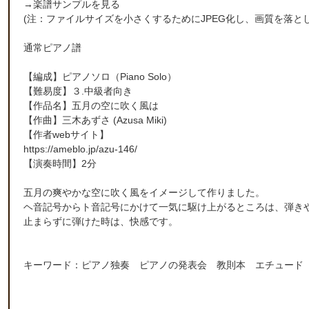
→
楽譜サンプルを見る
(注：ファイルサイズを小さくするためにJPEG化し、画質を落と
通常ピアノ譜
【編成】
ピアノソロ
（Piano Solo）
【難易度】３.中級者向き
【作品名】五月の空に吹く風は
【作曲】
三木あずさ
(Azusa Miki)
【作者webサイト】
https://ameblo.jp/azu-146/
【演奏時間】2分
五月の爽やかな空に吹く風をイメージして作りました。
ヘ音記号からト音記号にかけて一気に駆け上がるところは、弾き
止まらずに弾けた時は、快感です。
キーワード：ピアノ独奏 ピアノの発表会 教則本 エチュード 音