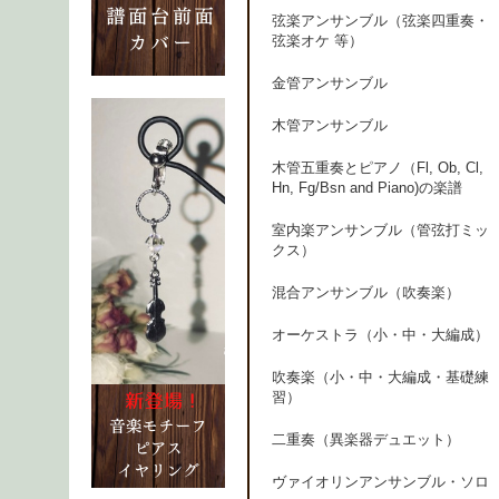
弦楽アンサンブル（弦楽四重奏・
弦楽オケ 等）
金管アンサンブル
木管アンサンブル
木管五重奏とピアノ（Fl, Ob, Cl,
Hn, Fg/Bsn and Piano)の楽譜
室内楽アンサンブル（管弦打ミッ
クス）
混合アンサンブル（吹奏楽）
オーケストラ（小・中・大編成）
吹奏楽（小・中・大編成・基礎練
習）
二重奏（異楽器デュエット）
ヴァイオリンアンサンブル・ソロ