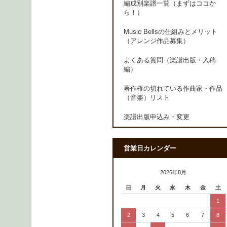
編成別楽譜一覧（まずはココか
ら！）
Music Bellsの仕組みとメリット
（アレンジ作品募集）
よくある質問（楽譜出版・入稿
編）
著作権の切れている作曲家・作品
（音楽）リスト
楽譜出版申込み・変更
営業日カレンダー
2026年8月
日
月
火
水
木
金
土
1
2
3
4
5
6
7
8