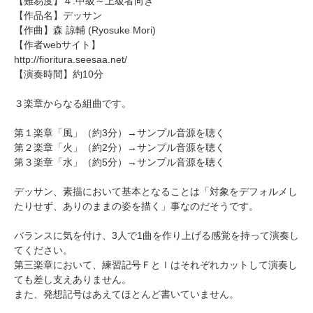
【難易度】４.中級～上級者向き
【作品名】デッサン
【作曲】
森 諒輔
(Ryosuke Mori)
【作者webサイト】
http://fioritura.seesaa.net/
【演奏時間】約10分
３楽章からなる組曲です。
第１楽章「風」（約3分）→
サンプル音源を聴く
第２楽章「火」（約2分）→
サンプル音源を聴く
第３楽章「水」（約5分）→
サンプル音源を聴く
デッサン、素描において基本となることは「対象をデフォルメし
たりせず、ありのままの姿を描く」事なのだそうです。
バランスに気を付け、3人で1曲を作り上げる感覚を持って演奏し
てください。
第三楽章において、練習記号ＦとＩはそれぞれカットして演奏し
ても差し支えありません。
また、発想記号はあえてほとんど書いていません。