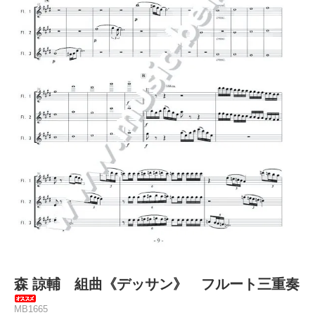
森 諒輔 組曲《デッサン》 フルート三重奏
MB1665