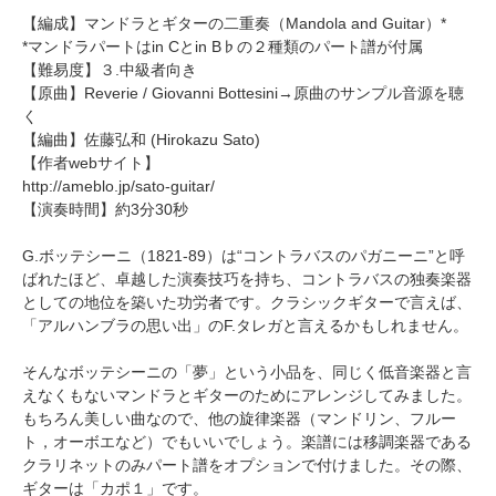
【編成】マンドラとギターの二重奏（Mandola and Guitar）*
*マンドラパートはin Cとin B♭の２種類のパート譜が付属
【難易度】３.中級者向き
【原曲】Reverie / Giovanni Bottesini→
原曲のサンプル音源を聴
く
【編曲】
佐藤弘和
(Hirokazu Sato)
【作者webサイト】
http://ameblo.jp/sato-guitar/
【演奏時間】約3分30秒
G.ボッテシーニ（1821-89）は“コントラバスのパガニーニ”と呼
ばれたほど、卓越した演奏技巧を持ち、コントラバスの独奏楽器
としての地位を築いた功労者です。クラシックギターで言えば、
「アルハンブラの思い出」のF.タレガと言えるかもしれません。
そんなボッテシーニの「夢」という小品を、同じく低音楽器と言
えなくもないマンドラとギターのためにアレンジしてみました。
もちろん美しい曲なので、他の旋律楽器（マンドリン、フルー
ト，オーボエなど）でもいいでしょう。楽譜には移調楽器である
クラリネットのみパート譜をオプションで付けました。その際、
ギターは「カポ１」です。