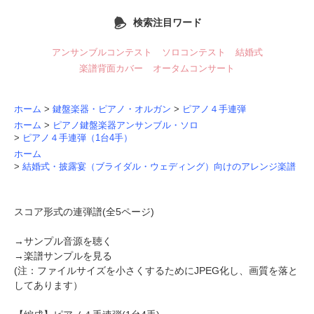
検索注目ワード
アンサンブルコンテスト
ソロコンテスト
結婚式
楽譜背面カバー
オータムコンサート
ホーム
>
鍵盤楽器・ピアノ・オルガン
>
ピアノ４手連弾
ホーム
>
ピアノ鍵盤楽器アンサンブル・ソロ
>
ピアノ４手連弾（1台4手）
ホーム
>
結婚式・披露宴（ブライダル・ウェディング）向けのアレンジ楽譜
スコア形式の連弾譜(全5ページ)
→
サンプル音源を聴く
→
楽譜サンプルを見る
(注：ファイルサイズを小さくするためにJPEG化し、画質を落と
してあります）