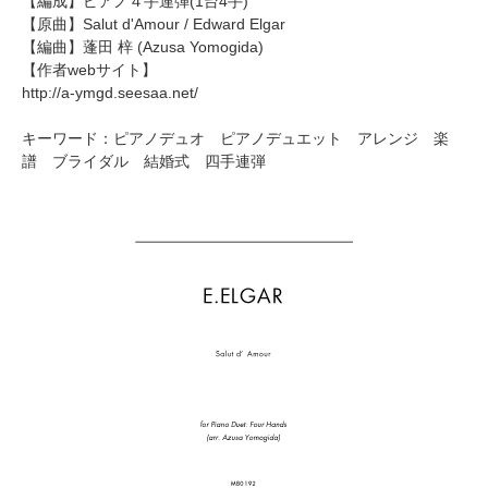
【編成】
ピアノ４手連弾
(1台4手)
【原曲】
Salut d'Amour
/ Edward Elgar
【編曲】
蓬田 梓
(Azusa Yomogida)
【作者webサイト】
http://a-ymgd.seesaa.net/
キーワード：ピアノデュオ ピアノデュエット アレンジ 楽
譜 ブライダル 結婚式 四手連弾