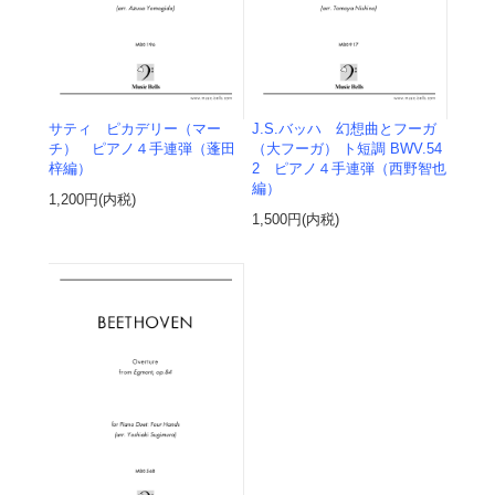
サティ ピカデリー（マー
J.S.バッハ 幻想曲とフーガ
チ） ピアノ４手連弾（蓬田
（大フーガ） ト短調 BWV.54
梓編）
2 ピアノ４手連弾（西野智也
編）
1,200円(内税)
1,500円(内税)