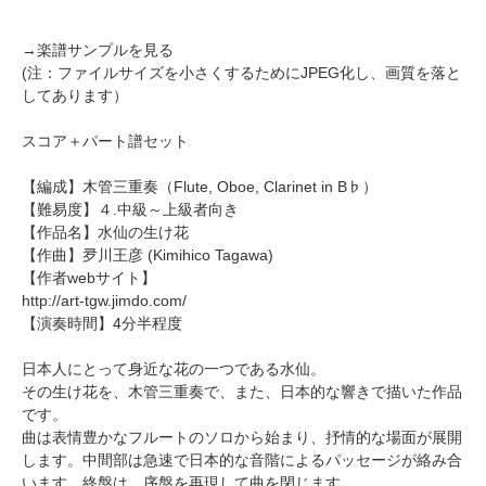
→
楽譜サンプルを見る
(注：ファイルサイズを小さくするためにJPEG化し、画質を落と
してあります）
スコア＋パート譜セット
【編成】
木管三重奏
（Flute, Oboe, Clarinet in B♭）
【難易度】４.中級～上級者向き
【作品名】水仙の生け花
【作曲】
夛川王彦
(Kimihico Tagawa)
【作者webサイト】
http://art-tgw.jimdo.com/
【演奏時間】4分半程度
日本人にとって身近な花の一つである水仙。
その生け花を、木管三重奏で、また、日本的な響きで描いた作品
です。
曲は表情豊かなフルートのソロから始まり、抒情的な場面が展開
します。中間部は急速で日本的な音階によるパッセージが絡み合
います。終盤は、序盤を再現して曲を閉じます。