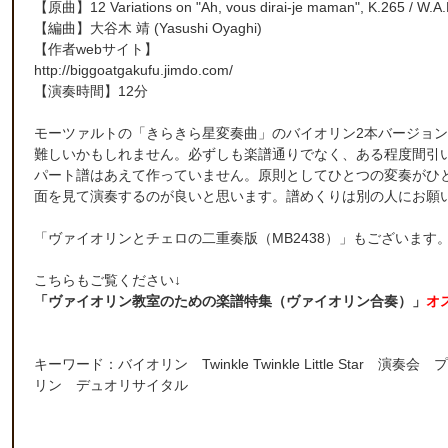
【原曲】
12 Variations on "Ah, vous dirai-je maman", K.265
/ W.A.
【編曲】
大谷木 靖
(Yasushi Oyaghi)
【作者webサイト】
http://biggoatgakufu.jimdo.com/
【演奏時間】12分
モーツァルトの「きらきら星変奏曲」のバイオリン2本バージョ
難しいかもしれません。必ずしも楽譜通りでなく、ある程度間引
パート譜はあえて作っていません。原則としてひとつの変奏がひ
面を見て演奏するのが良いと思います。譜めくりは別の人にお願
「
ヴァイオリンとチェロの二重奏版（MB2438）
」もございます
こちらもご覧ください↓
「ヴァイオリン教室のための楽譜特集（ヴァイオリン合奏）」
オ
キーワード：バイオリン Twinkle Twinkle Little St
リン デュオリサイタル