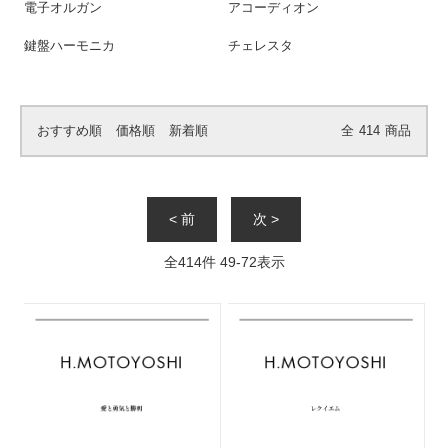
電子オルガン
アコーディオン
鍵盤ハーモニカ
チェレスタ
おすすめ順
価格順
新着順
全
414
商品
< 前
次 >
全
414
件
49
-
72
表示