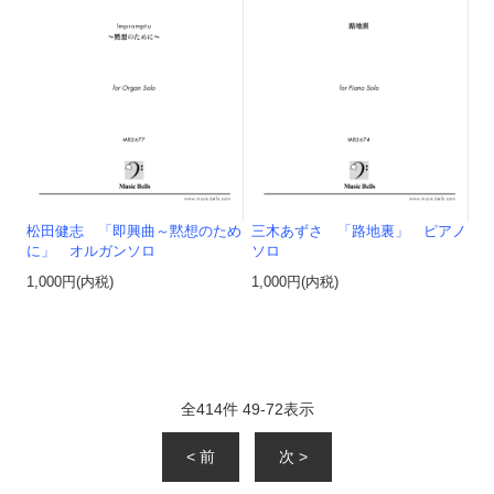
松田健志 「即興曲～黙想のため
三木あずさ 「路地裏」 ピアノ
に」 オルガンソロ
ソロ
1,000円(内税)
1,000円(内税)
全
414
件
49
-
72
表示
< 前
次 >