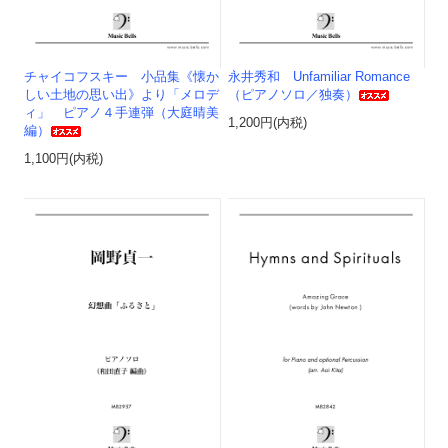
チャイコフスキー 小品集《懐か
永井秀和 Unfamiliar Romance
しい土地の思い出》より「メロデ
（ピアノソロ／独奏）
ィ」 ピアノ４手連弾（大庭晴美
1,200円(内税)
編）
1,100円(内税)