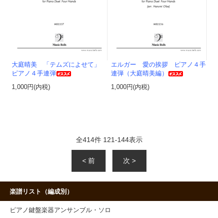
大庭晴美 「テムズによせて」
エルガー 愛の挨拶 ピアノ４手
ピアノ４手連弾
連弾（大庭晴美編）
1,000円(内税)
1,000円(内税)
全
414
件
121
-
144
表示
< 前
次 >
楽譜リスト（編成別）
ピアノ鍵盤楽器アンサンブル・ソロ