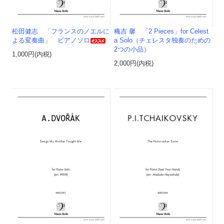
松田健志 「フランスのノエルに
穐吉 馨 「2 Pieces」for Celest
よる変奏曲」 ピアノソロ
a Solo（チェレスタ独奏のための
2つの小品）
1,000円(内税)
2,000円(内税)