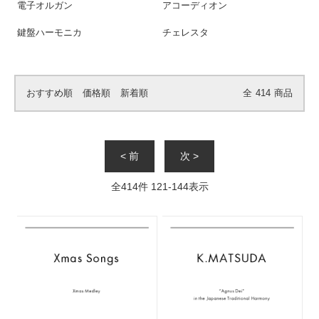
電子オルガン
アコーディオン
鍵盤ハーモニカ
チェレスタ
おすすめ順
価格順
新着順
全
414
商品
< 前
次 >
全
414
件
121
-
144
表示