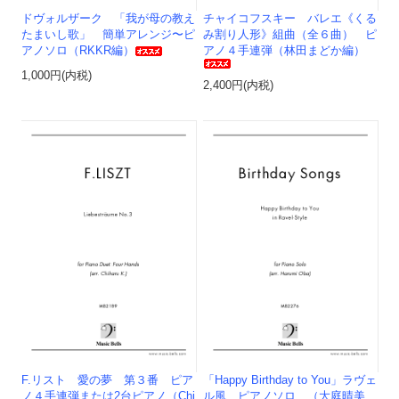
ドヴォルザーク 「我が母の教え
チャイコフスキー バレエ《くる
たまいし歌」 簡単アレンジ〜ピ
み割り人形》組曲（全６曲） ピ
アノソロ（RKKR編）
アノ４手連弾（林田まどか編）
1,000円(内税)
2,400円(内税)
F.リスト 愛の夢 第３番 ピア
「Happy Birthday to You」ラヴェ
ノ４手連弾または2台ピアノ（Chi
ル風 ピアノソロ （大庭晴美