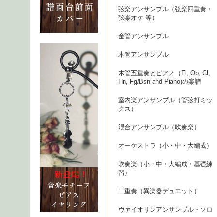
弦楽アンサンブル（弦楽四重奏・
弦楽オケ 等）
金管アンサンブル
木管アンサンブル
木管五重奏とピアノ（Fl, Ob, Cl,
Hn, Fg/Bsn and Piano)の楽譜
室内楽アンサンブル（管弦打ミッ
クス）
混合アンサンブル（吹奏楽）
オーケストラ（小・中・大編成）
吹奏楽（小・中・大編成・基礎練
習）
二重奏（異楽器デュエット）
ヴァイオリンアンサンブル・ソロ