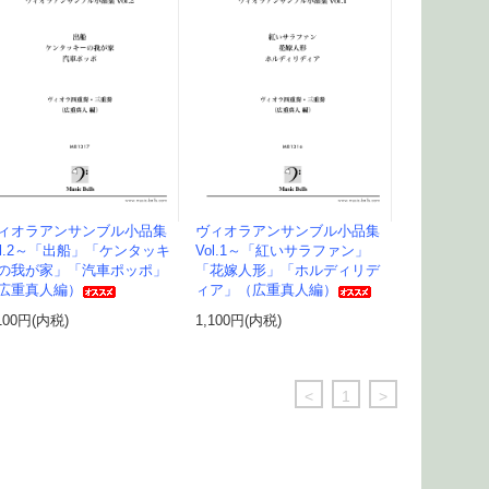
ィオラアンサンブル小品集
ヴィオラアンサンブル小品集
ol.2～「出船」「ケンタッキ
Vol.1～「紅いサラファン」
の我が家」「汽車ポッポ」
「花嫁人形」「ホルディリデ
広重真人編）
ィア」（広重真人編）
100円(内税)
1,100円(内税)
<
1
>