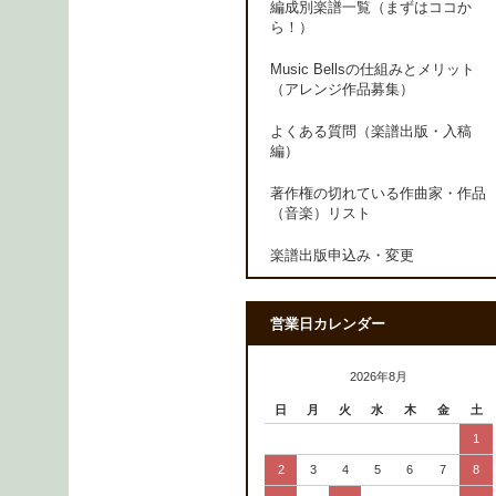
編成別楽譜一覧（まずはココか
ら！）
Music Bellsの仕組みとメリット
（アレンジ作品募集）
よくある質問（楽譜出版・入稿
編）
著作権の切れている作曲家・作品
（音楽）リスト
楽譜出版申込み・変更
営業日カレンダー
2026年8月
日
月
火
水
木
金
土
1
2
3
4
5
6
7
8