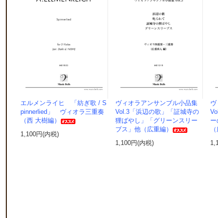
エルメンライヒ 「紡ぎ歌 / S
ヴィオラアンサンブル小品集
ヴ
pinnerlied」 ヴィオラ三重奏
Vol.3「浜辺の歌」「証城寺の
V
（西 大樹編）
狸ばやし」「グリーンスリー
ー
ブス」他（広重編）
（
1,100円(内税)
1,100円(内税)
1,