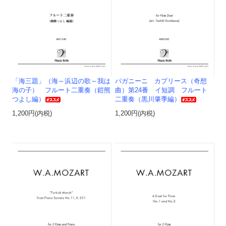
「海三題」（海～浜辺の歌～我は
パガニーニ カプリース（奇想
海の子） フルート二重奏（鎧熊
曲）第24番 イ短調 フルート
つよし編）
二重奏（黒川肇季編）
1,200円(内税)
1,200円(内税)