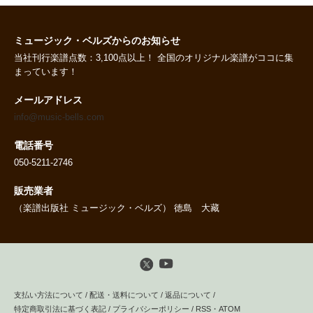
ミュージック・ベルズからのお知らせ
当社刊行楽譜点数：3,100点以上！ 全国のオリジナル楽譜がココに集
まっています！
メールアドレス
info@music-bells.com
電話番号
050-5211-2746
販売業者
（楽譜出版社 ミュージック・ベルズ） 徳島 大藏
支払い方法について
/
配送・送料について
/
返品について
/
特定商取引法に基づく表記
/
プライバシーポリシー
/
RSS
・
ATOM