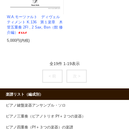
W.A.モーツァルト ディヴェル
ティメント K.136 第１楽章 木
管五重奏 2Fl , 2 Sax, Bsn（館 修
介編）
5,000円(内税)
全
19
件
1
-
19
表示
< 前
次 >
楽譜リスト（編成別）
ピアノ鍵盤楽器アンサンブル・ソロ
ピアノ三重奏（ピアノトリオ:Pf＋２つの楽器）
ピアノ四重奏（Pf＋３つの楽器）の楽譜