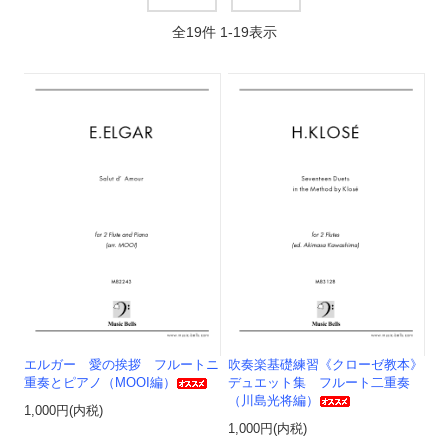
全
19
件
1
-
19
表示
エルガー 愛の挨拶 フルートニ
吹奏楽基礎練習《クローゼ教本》
重奏とピアノ（MOOI編）
デュエット集 フルート二重奏
（川島光将編）
1,000円(内税)
1,000円(内税)